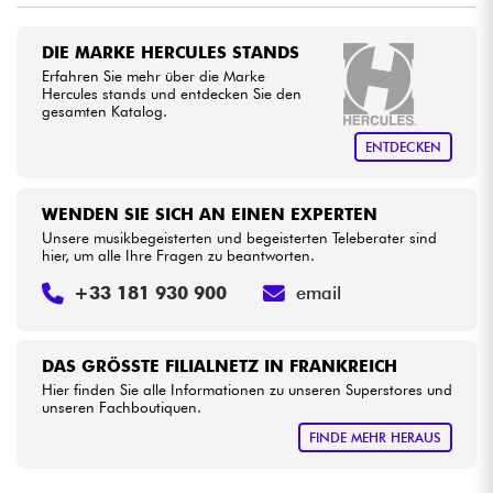
DIE MARKE HERCULES STANDS
Kabel & Zubehöre
Erfahren Sie mehr über die Marke
Hercules stands und entdecken Sie den
gesamten Katalog.
HiFi
ENTDECKEN
Bundle
WENDEN SIE SICH AN EINEN EXPERTEN
Sehen Sie sich unsere Marken an
Unsere musikbegeisterten und begeisterten Teleberater sind
hier, um alle Ihre Fragen zu beantworten.
+33 181 930 900
email
DAS GRÖSSTE FILIALNETZ IN FRANKREICH
Hier finden Sie alle Informationen zu unseren Superstores und
unseren Fachboutiquen.
FINDE MEHR HERAUS