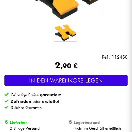
Kopfhörer
Mikros
DJ
Live-Sound
Ref : 112450
2
,90 €
Licht
IN DEN WARENKORB LEGEN
Drums
Günstige Preise
garantiert
Blasinstrumente
Zufrieden
oder
erstattet
3 Jahre Garantie
Violinen & Quartett
Lieferbar
Lagerbestand
2-3 Tage Versand
Nicht im Geschäft erhältlich
Kinder