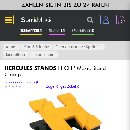
ZAHLEN SIE IN BIS ZU 24 RATEN
0
SCHNÄPPCHEN
NEUHEITEN
KAUFRATGEBER
Langue
Accueil
Kabel & Zubehöre
Tuner / Metronome / Spielhilfen
Notenständer
Hercules stands
Gitarre & Bass
HERCULES STANDS
H-CLIP Music Stand
Clamp
Verstärker & Effekte
Bewertungen lesen (0)
★
★
★
★
★
★
★
★
★
★
Zugehöriges Zubehör
Klaviere & Piano
Synths & samplers
Studio