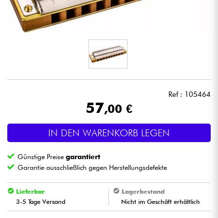
Kopfhörer
Mikros
DJ
Live-Sound
Ref : 105464
57
,00 €
Licht
IN DEN WARENKORB LEGEN
Drums
Günstige Preise
garantiert
Blasinstrumente
Garantie ausschließlich gegen Herstellungsdefekte
Violinen & Quartett
Lieferbar
Lagerbestand
3-5 Tage Versand
Nicht im Geschäft erhältlich
Kinder