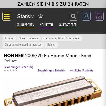
ZAHLEN SIE IN BIS ZU 24 RATEN
0
SCHNÄPPCHEN
NEUHEITEN
KAUFRATGEBER
Langue
Accueil
Blasinstrumente
Harmonica, Kazoo, Trillerpfeife
Chromatische mundharmonikas
Hohner
Gitarre & Bass
HOHNER
2005/20 Eb Harmo Marine Band
Deluxe
Verstärker & Effekte
Bewertungen lesen (0)
★
★
★
★
★
★
★
★
★
★
Zugehöriges Zubehör
Ähnliche Produkte
Klaviere & Piano
Synths & samplers
Studio