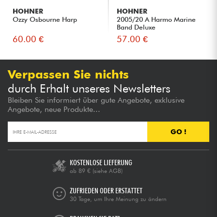
HOHNER
HOHNER
Ozzy Osbourne Harp
2005/20 A Harmo Marine
Band Deluxe
60.00 €
57.00 €
Verpassen Sie nichts
durch Erhalt unseres Newsletters
Bleiben Sie informiert über gute Angebote, exklusive
Angebote, neue Produkte...
GO !
KOSTENLOSE LIEFERUNG
ab 89 €
(siehe AGB)
ZUFRIEDEN ODER ERSTATTET
30 Tage, um Ihre Meinung zu ändern