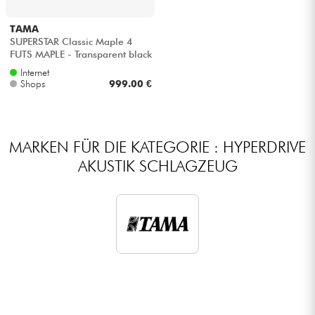
Kopfhörer
TAMA
SUPERSTAR Classic Maple 4
Mikros
FUTS MAPLE - Transparent black
burst
Internet
Shops
999.00 €
DJ
Live-Sound
MARKEN FÜR DIE KATEGORIE : HYPERDRIVE
AKUSTIK SCHLAGZEUG
Licht
Drums
Blasinstrumente
Violinen & Quartett
Kinder