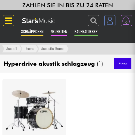
ZAHLEN SIE IN BIS ZU 24 RATEN
0
SCHNÄPPCHEN
NEUHEITEN
KAUFRATGEBER
Langue
Accueil
Drums
Acoustic Drums
Gitarre & Bass
Hyperdrive akustik schlagzeug
(1)
Filter
Verstärker & Effekte
Klaviere & Piano
Synths & samplers
Studio