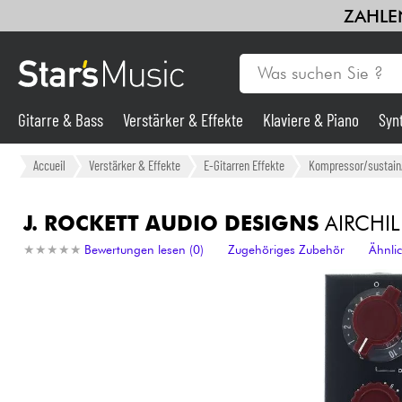
ZAHLEN
Gitarre & Bass
Verstärker & Effekte
Klaviere & Piano
Syn
Gitarre & Bass
Accueil
Verstärker & Effekte
E-Gitarren Effekte
Kompressor/sustain/
Synths & samplers
J. ROCKETT AUDIO DESIGNS
AIRCHI
★
★
★
★
★
★
★
★
★
★
Bewertungen lesen (0)
Zugehöriges Zubehör
Ähnli
Mikros
Licht
Violinen & Quartett