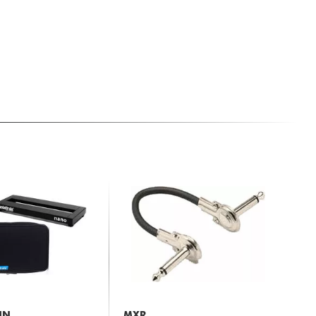
IN
MXR