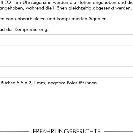
 Tilt EQ - im Uhrzeigersinn werden die Höhen angehoben und di
angehoben, während die Höhen gleichzeitig abgesenkt werden.
en von unbearbeiteten und komprimierten Signalen.
rad der Komprimierung.
e Buchse 5,5 x 2,1 mm, negative Polarität innen.
onales passendes Netzteil 409939 nicht im Lieferumfang enthal
 42 mm
ERFAHRUNGSBERICHTE