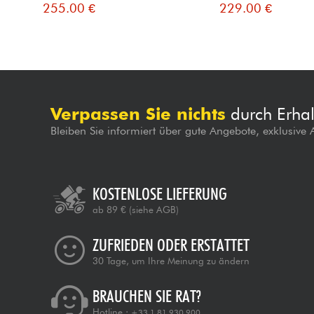
255.00 €
229.00 €
Verpassen Sie nichts
durch Erhal
Bleiben Sie informiert über gute Angebote, exklusive
KOSTENLOSE LIEFERUNG
ab 89 €
(siehe AGB)
ZUFRIEDEN ODER ERSTATTET
30 Tage, um Ihre Meinung zu ändern
BRAUCHEN SIE RAT?
Hotline :
+33 1 81 930 900