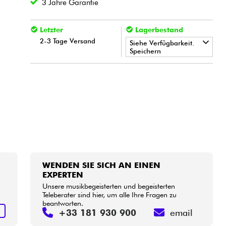
3 Jahre Garantie
Letzter
Lagerbestand
2-3 Tage Versand
Siehe Verfügbarkeit.
Speichern
•
LA PÉDALE BY
Star
'
S
Music
WENDEN SIE SICH AN EINEN
EXPERTEN
Unsere musikbegeisterten und begeisterten
Teleberater sind hier, um alle Ihre Fragen zu
beantworten.
N
+33 181 930 900
email