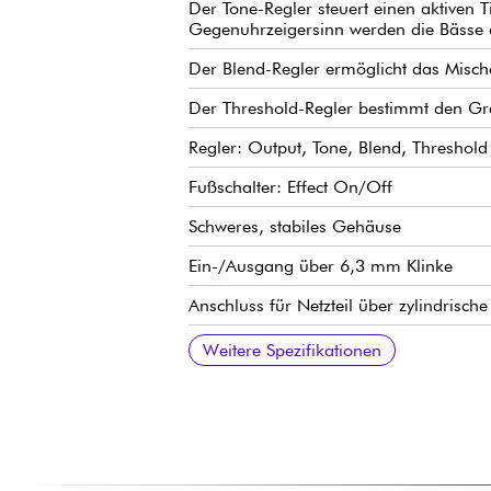
Der Tone-Regler steuert einen aktiven
Gegenuhrzeigersinn werden die Bässe 
Der Blend-Regler ermöglicht das Misch
Der Threshold-Regler bestimmt den G
Regler: Output, Tone, Blend, Threshold
Fußschalter: Effect On/Off
Schweres, stabiles Gehäuse
Ein-/Ausgang über 6,3 mm Klinke
Anschluss für Netzteil über zylindrisch
Stromversorgung: 9 V DC, 20 mA - opti
Abmessungen (L x B x H): 107 x 72 x
Hergestellt in Kalifornien, USA
Weitere Spezifikationen