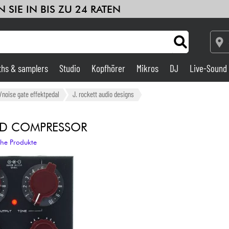
 SIE IN BIS ZU 24 RATEN
ths & samplers
Studio
Kopfhörer
Mikros
DJ
Live-Sound
Verstärker & Effekte
noise gate effektpedal
J. rockett audio designs
Studio
LD COMPRESSOR
che Produkte
DJ
Drums
Kinder