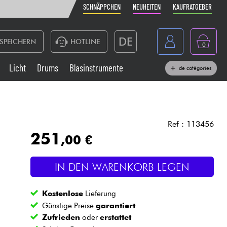
SCHNÄPPCHEN
NEUHEITEN
KAUFRATGEBER
DE
SPEICHERN
HOTLINE
0
France
Licht
Drums
Blasinstrumente
de catégories
Belgique
Klaviere & Piano
België
Kopfhörer
España
Ref : 113456
251
,00 €
Nederland
Live-Sound
English
IN DEN WARENKORB LEGEN
Blasinstrumente
Kostenlose
Lieferung
Kabel & Zubehöre
Günstige Preise
garantiert
Zufrieden
oder
erstattet