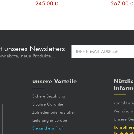
245.00 €
267.00 €
t unseres Newsletters
 Angebote, neue Produkte...
unsere Vorteile
Nützli
Inform
Sichere Bezahlung
kontaktier
3 Jahre Garantie
Wer sind wi
Zufrieden oder erstattet
Unsere Ges
Lieferung in Europe
Konsultier
Sie sind ein Profi
Kaufratge