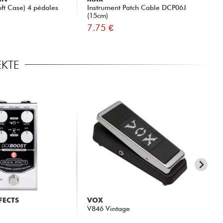
ft Case) 4 pédales
Instrument Patch Cable DCP06J
(15cm)
7.75 €
EKTE
FECTS
VOX
JI
V846 Vintage
JC9