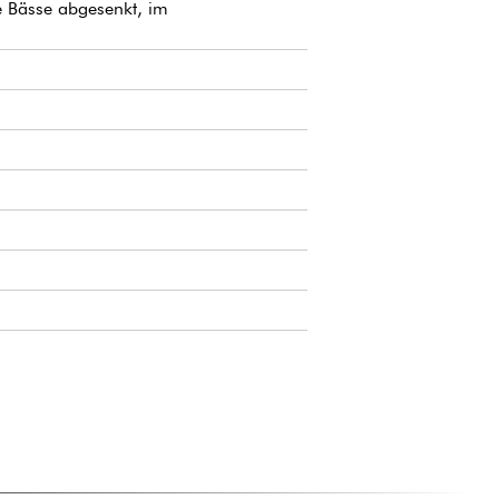
e Bässe abgesenkt, im
ten.