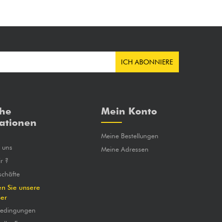
ICH ABONNIERE
che
Mein Konto
ationen
Meine Bestellungen
e uns
Meine Adressen
r ?
chäfte
en Sie unsere
ber
bedingungen