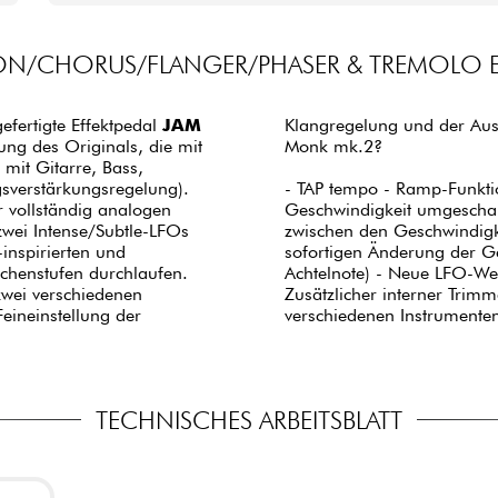
N/CHORUS/FLANGER/PHASER & TREMOLO E
fertigte Effektpedal
JAM
Klangregelung und der Au
ung des Originals, die mit
Monk mk.2?
 mit Gitarre, Bass,
gsverstärkungsregelung).
- TAP tempo - Ramp-Funktio
r vollständig analogen
Geschwindigkeit umgeschalt
wei Intense/Subtle-LFOs
zwischen den Geschwindig
inspirierten und
sofortigen Änderung der Ge
ischenstufen durchlaufen.
Achtelnote) - Neue LFO-Wel
zwei verschiedenen
Zusätzlicher interner Trim
eineinstellung der
verschiedenen Instrumenten 
TECHNISCHES ARBEITSBLATT