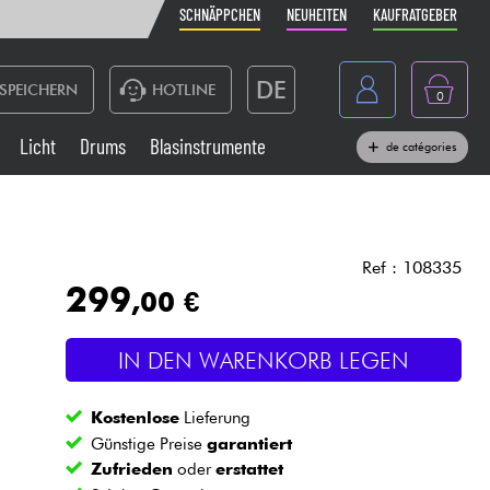
SCHNÄPPCHEN
NEUHEITEN
KAUFRATGEBER
DE
SPEICHERN
HOTLINE
0
France
Licht
Drums
Blasinstrumente
de catégories
Belgique
Klaviere & Piano
België
Kopfhörer
España
Ref : 108335
299
,00 €
Nederland
Live-Sound
English
IN DEN WARENKORB LEGEN
Blasinstrumente
Kostenlose
Lieferung
Kabel & Zubehöre
Günstige Preise
garantiert
Zufrieden
oder
erstattet