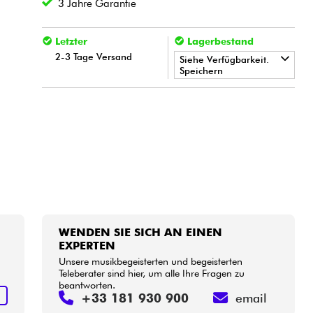
3 Jahre Garantie
Letzter
Lagerbestand
2-3 Tage Versand
Siehe Verfügbarkeit.
Speichern
•
LA PÉDALE BY
Star
'
S
Music
WENDEN SIE SICH AN EINEN
EXPERTEN
Unsere musikbegeisterten und begeisterten
Teleberater sind hier, um alle Ihre Fragen zu
beantworten.
N
+33 181 930 900
email