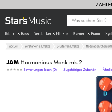
ZAHLEN
Gitarre & Bass
Verstärker & Effekte
Klaviere & Piano
Syn
Gitarre & Bass
Accueil
Verstärker & Effekte
E-Gitarren Effekte
Modulation/chorus/f
Synths & samplers
JAM
Harmonious Monk mk.2
★
★
★
★
★
★
★
★
★
★
Bewertungen lesen (0)
Zugehöriges Zubehör
Ähnli
Mikros
Licht
Violinen & Quartett