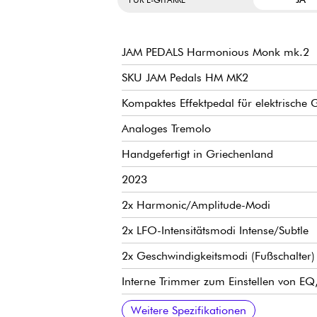
JAM PEDALS Harmonious Monk mk.2
SKU JAM Pedals HM MK2
Kompaktes Effektpedal für elektrische G
Analoges Tremolo
Handgefertigt in Griechenland
2023
2x Harmonic/Amplitude-Modi
2x LFO-Intensitätsmodi Intense/Subtle
2x Geschwindigkeitsmodi (Fußschalter)
Interne Trimmer zum Einstellen von EQ
TAP-Tempo (neu)
Ramp-Funktion: Durch Halten des TAP-S
Legacy-Modus: Neue Optionen zur sofor
LFO-Wellenform Reverse Sawtooth (neu
CHOP / kill dry-Funktion (neu)
Zusätzlicher interner Trimmer zur Opt
Weitere Bedienelemente: siehe Bilder
Anschlüsse: siehe Bilder
True Bypass
Stromversorgung über optionalen 9V DC
Conso. 145 mA
Funktioniert nicht mit Batterien
7.5 x 12 x 5.6 cm
2.9 x 4.7 x 2.2 Zoll
300 g
Englisches Handbuch: https://rb.gy/p
Weitere Spezifikationen
Latenz von einer Geschwindigkeit zur 