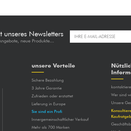
t unseres Newsletters
 Angebote, neue Produkte...
unsere Vorteile
Nützli
Inform
Sichere Bezahlung
kontaktier
3 Jahre Garantie
Wer sind wi
Zufrieden oder erstattet
Unsere Ges
Lieferung in Europe
Konsultier
Sie sind ein Profi
Kaufratge
Innergemeinschaftlicher Verkauf
Geschäfts
Mehr als 700 Marken