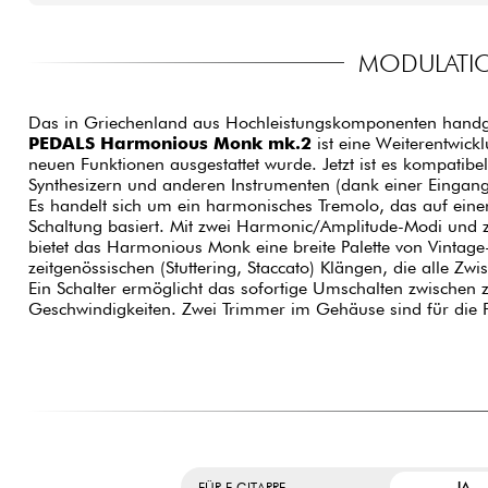
MODULATIO
Das in Griechenland aus Hochleistungskomponenten handge
PEDALS Harmonious Monk mk.2
ist eine Weiterentwickl
neuen Funktionen ausgestattet wurde. Jetzt ist es kompatibel
Synthesizern und anderen Instrumenten (dank einer Eingan
Es handelt sich um ein harmonisches Tremolo, das auf eine
Schaltung basiert. Mit zwei Harmonic/Amplitude-Modi und z
bietet das Harmonious Monk eine breite Palette von Vintage-
zeitgenössischen (Stuttering, Staccato) Klängen, die alle Zw
Ein Schalter ermöglicht das sofortige Umschalten zwischen 
Geschwindigkeiten. Zwei Trimmer im Gehäuse sind für die F
JA
FÜR E-GITARRE