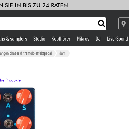
 SIE IN BIS ZU 24 RATEN
ths & samplers
Studio
Kopfhörer
Mikros
DJ
Live-Sound
Verstärker & Effekte
langer/phaser & tremolo effektpedal
Jam
Studio
che Produkte
DJ
Drums
Kinder