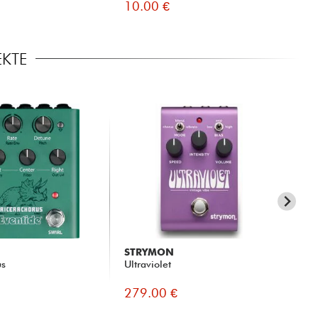
10.00 €
EKTE
STRYMON
JA
us
Ultraviolet
Tw
279.00 €
31