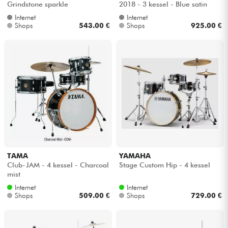
Grindstone sparkle
2018 - 3 kessel - Blue satin
flame
Internet
Internet
Kabel & Zubehöre
Shops
543.00 €
Shops
925.00 €
HiFi
Bundle
Sehen Sie sich unsere Marken an
TAMA
YAMAHA
Club-JAM - 4 kessel - Charcoal
Stage Custom Hip - 4 kessel
mist
Internet
Internet
Shops
509.00 €
Shops
729.00 €