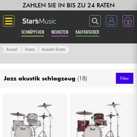
ZAHLEN SIE IN BIS ZU 24 RATEN
0
SCHNÄPPCHEN
NEUHEITEN
KAUFRATGEBER
Langue
Accueil
Drums
Acoustic Drums
Gitarre & Bass
Jazz akustik schlagzeug
(18)
Verstärker & Effekte
Filter
Klaviere & Piano
Synths & samplers
Studio