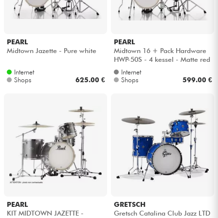
Kopfhörer
Mikros
PEARL
PEARL
Midtown Jazette - Pure white
Midtown 16 + Pack Hardware
HWP-50S - 4 kessel - Matte red
DJ
Internet
Internet
Shops
625.00 €
Shops
599.00 €
Live-Sound
Licht
Drums
Blasinstrumente
Violinen & Quartett
PEARL
GRETSCH
KIT MIDTOWN JAZETTE -
Gretsch Catalina Club Jazz LTD
Kinder