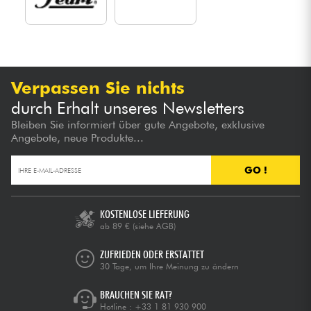
Verpassen Sie nichts
durch Erhalt unseres Newsletters
Bleiben Sie informiert über gute Angebote, exklusive
Angebote, neue Produkte...
GO !
KOSTENLOSE LIEFERUNG
ab 89 €
(siehe AGB)
ZUFRIEDEN ODER ERSTATTET
30 Tage, um Ihre Meinung zu ändern
BRAUCHEN SIE RAT?
Hotline :
+33 1 81 930 900