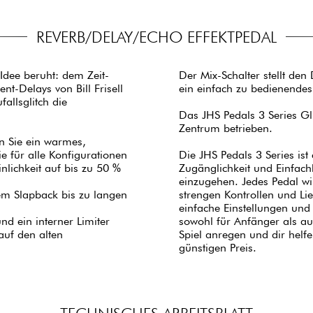
REVERB/DELAY/ECHO EFFEKTPEDAL
 Idee beruht: dem Zeit-
Der Mix-Schalter stellt den 
t-Delays von Bill Frisell
ein einfach zu bedienendes 
allsglitch die
Das JHS Pedals 3 Series Gl
Zentrum betrieben.
n Sie ein warmes,
e für alle Konfigurationen
Die JHS Pedals 3 Series ist
nlichkeit auf bis zu 50 %
Zugänglichkeit und Einfach
einzugehen. Jedes Pedal w
em Slapback bis zu langen
strengen Kontrollen und Lie
einfache Einstellungen und 
nd ein interner Limiter
sowohl für Anfänger als auc
auf den alten
Spiel anregen und dir helf
günstigen Preis.