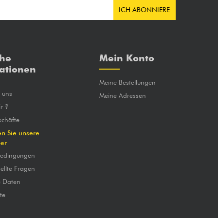
ICH ABONNIERE
che
Mein Konto
ationen
Meine Bestellungen
e uns
Meine Adressen
r ?
chäfte
en Sie unsere
ber
bedingungen
ellte Fragen
e Daten
te