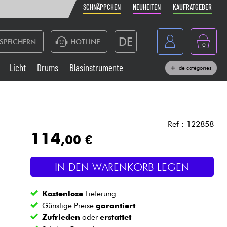
SCHNÄPPCHEN
NEUHEITEN
KAUFRATGEBER
DE
SPEICHERN
HOTLINE
0
France
Licht
Drums
Blasinstrumente
de catégories
Belgique
Klaviere & Piano
België
Kopfhörer
España
Ref : 122858
114
,00 €
Nederland
Live-Sound
English
IN DEN WARENKORB LEGEN
Blasinstrumente
Kostenlose
Lieferung
Kabel & Zubehöre
Günstige Preise
garantiert
Zufrieden
oder
erstattet