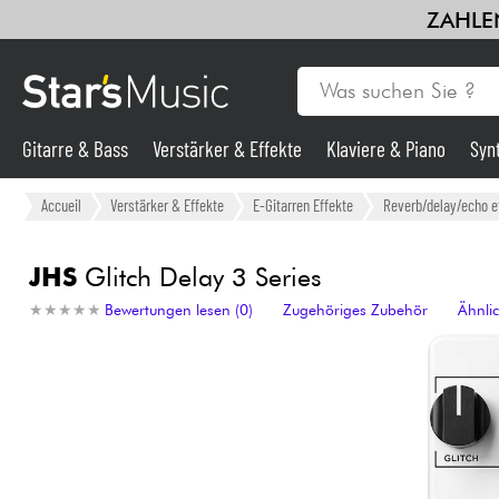
ZAHLEN
Gitarre & Bass
Verstärker & Effekte
Klaviere & Piano
Syn
Gitarre & Bass
Accueil
Verstärker & Effekte
E-Gitarren Effekte
Reverb/delay/echo e
Synths & samplers
JHS
Glitch Delay 3 Series
★
★
★
★
★
★
★
★
★
★
Bewertungen lesen (0)
Zugehöriges Zubehör
Ähnli
Mikros
Licht
Violinen & Quartett