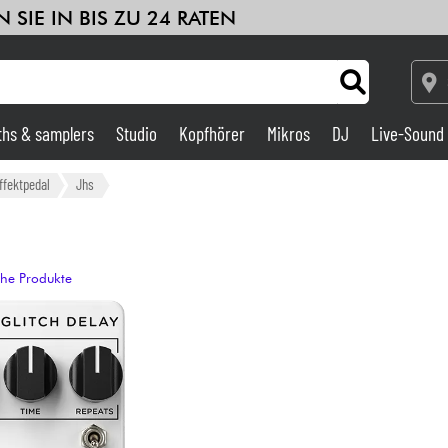
 SIE IN BIS ZU 24 RATEN
ths & samplers
Studio
Kopfhörer
Mikros
DJ
Live-Sound
Verstärker & Effekte
ffektpedal
Jhs
Studio
che Produkte
DJ
Drums
Kinder