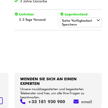
3 Jahre Garantie
Lieferbar
Lagerbestand
2-3 Tage Versand
Siehe Verfügbarkeit.
Speichern
•
LA PÉDALE BY
Star
'
S
Music
•
Star
'
S
Music
BORDEAUX
WENDEN SIE SICH AN EINEN
EXPERTEN
Unsere musikbegeisterten und begeisterten
Teleberater sind hier, um alle Ihre Fragen zu
beantworten.
N
+33 181 930 900
email