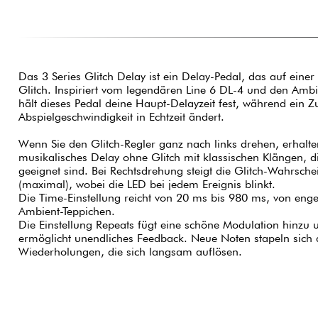
Das 3 Series Glitch Delay ist ein Delay-Pedal, das auf einer
Glitch. Inspiriert vom legendären Line 6 DL-4 und den Ambien
hält dieses Pedal deine Haupt-Delayzeit fest, während ein Zuf
Abspielgeschwindigkeit in Echtzeit ändert.
Wenn Sie den Glitch-Regler ganz nach links drehen, erhalte
musikalisches Delay ohne Glitch mit klassischen Klängen, di
geeignet sind. Bei Rechtsdrehung steigt die Glitch-Wahrschei
(maximal), wobei die LED bei jedem Ereignis blinkt.
Die Time-Einstellung reicht von 20 ms bis 980 ms, von eng
Ambient-Teppichen.
Die Einstellung Repeats fügt eine schöne Modulation hinzu u
ermöglicht unendliches Feedback. Neue Noten stapeln sich 
Wiederholungen, die sich langsam auflösen.