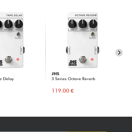
JHS
JH
pe Delay
3 Series Octave Reverb
3 S
119.00 €
11