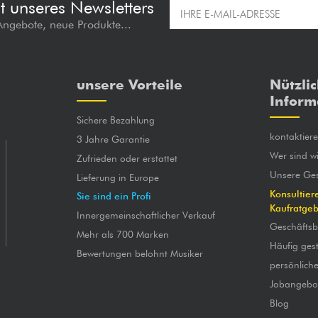
t unseres Newsletters
 Angebote, neue Produkte...
unsere Vorteile
Nützli
Inform
Sichere Bezahlung
kontaktier
3 Jahre Garantie
Wer sind wi
Zufrieden oder erstattet
Unsere Ges
Lieferung in Europe
Konsultier
Sie sind ein Profi
Kaufratge
Innergemeinschaftlicher Verkauf
Geschäfts
Mehr als 700 Marken
Häufig gest
Bewertungen belohnt Musiker
persönlich
Jobangebo
Blog