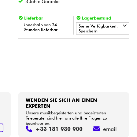
3 Jahre Garantie
Lieferbar
Lagerbestand
innerhalb von 24
Siehe Verfügbarkeit.
Stunden lieferbar
Speichern
•
LA PÉDALE BY
Star
'
S
Music
•
Star
'
S
Music
LILLE
•
Star
'
S
Music
PARIS
WENDEN SIE SICH AN EINEN
EXPERTEN
Unsere musikbegeisterten und begeisterten
Teleberater sind hier, um alle Ihre Fragen zu
beantworten.
N
+33 181 930 900
email