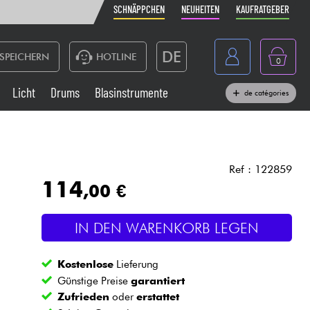
SCHNÄPPCHEN
NEUHEITEN
KAUFRATGEBER
DE
SPEICHERN
HOTLINE
0
France
Licht
Drums
Blasinstrumente
de catégories
Belgique
Klaviere & Piano
België
Kopfhörer
España
Ref : 122859
114
,00 €
Nederland
Live-Sound
English
IN DEN WARENKORB LEGEN
Blasinstrumente
Kostenlose
Lieferung
Kabel & Zubehöre
Günstige Preise
garantiert
Zufrieden
oder
erstattet