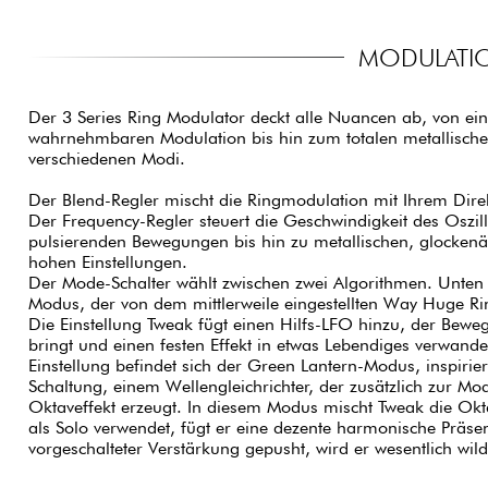
MODULATIO
Der 3 Series Ring Modulator deckt alle Nuancen ab, von ein
wahrnehmbaren Modulation bis hin zum totalen metallische
verschiedenen Modi.
Der Blend-Regler mischt die Ringmodulation mit Ihrem Direk
Der Frequency-Regler steuert die Geschwindigkeit des Oszil
pulsierenden Bewegungen bis hin zu metallischen, glockenä
hohen Einstellungen.
Der Mode-Schalter wählt zwischen zwei Algorithmen. Unten 
Modus, der von dem mittlerweile eingestellten Way Huge Ri
Die Einstellung Tweak fügt einen Hilfs-LFO hinzu, der Bewe
bringt und einen festen Effekt in etwas Lebendiges verwandel
Einstellung befindet sich der Green Lantern-Modus, inspirie
Schaltung, einem Wellengleichrichter, der zusätzlich zur Mo
Oktaveffekt erzeugt. In diesem Modus mischt Tweak die Okta
als Solo verwendet, fügt er eine dezente harmonische Präsen
vorgeschalteter Verstärkung gepusht, wird er wesentlich wild