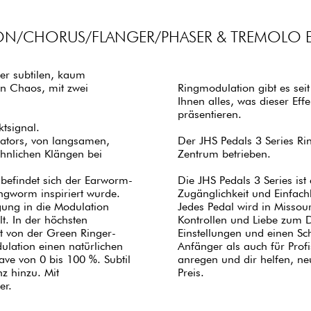
N/CHORUS/FLANGER/PHASER & TREMOLO E
er subtilen, kaum
n Chaos, mit zwei
Ringmodulation gibt es seit
Ihnen alles, was dieser Eff
präsentieren.
tsignal.
lators, von langsamen,
Der JHS Pedals 3 Series Ri
hnlichen Klängen bei
Zentrum betrieben.
befindet sich der Earworm-
Die JHS Pedals 3 Series ist
ngworm inspiriert wurde.
Zugänglichkeit und Einfach
gung in die Modulation
Jedes Pedal wird in Misso
t. In der höchsten
Kontrollen und Liebe zum De
rt von der Green Ringer-
Einstellungen und einen Sch
dulation einen natürlichen
Anfänger als auch für Profi
ve von 0 bis 100 %. Subtil
anregen und dir helfen, n
z hinzu. Mit
Preis.
er.