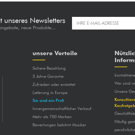
t unseres Newsletters
 Angebote, neue Produkte...
unsere Vorteile
Nützli
Inform
Sichere Bezahlung
kontaktier
3 Jahre Garantie
Wer sind wi
Zufrieden oder erstattet
Unsere Ges
Lieferung in Europe
Konsultier
Sie sind ein Profi
Kaufratge
Innergemeinschaftlicher Verkauf
Geschäfts
Mehr als 700 Marken
Häufig gest
Bewertungen belohnt Musiker
persönlich