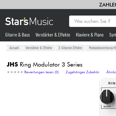
ZAHLEN
Gitarre & Bass
Verstärker & Effekte
Klaviere & Piano
Syn
Gitarre & Bass
Accueil
Verstärker & Effekte
E-Gitarren Effekte
Modulation/chorus/f
Synths & samplers
JHS
Ring Modulator 3 Series
★
★
★
★
★
★
★
★
★
★
Bewertungen lesen (0)
Zugehöriges Zubehör
Ähnli
Mikros
Licht
Violinen & Quartett