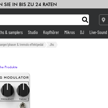
 SIE IN BIS ZU 24 RATEN
ths & samplers
Studio
Kopfhörer
Mikros
DJ
Live-Sound
Verstärker & Effekte
langer/phaser & tremolo effektpedal
Jhs
Studio
che Produkte
DJ
Drums
Kinder