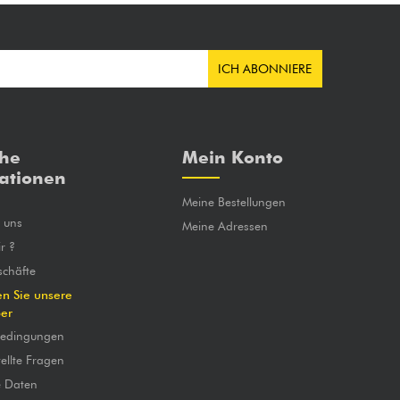
ICH ABONNIERE
che
Mein Konto
ationen
Meine Bestellungen
e uns
Meine Adressen
r ?
chäfte
en Sie unsere
ber
bedingungen
ellte Fragen
e Daten