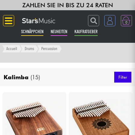
ZAHLEN SIE IN BIS ZU 24 RATEN
0
SCHNÄPPCHEN
NEUHEITEN
KAUFRATGEBER
Langue
Accueil
Drums
Percussion
Gitarre & Bass
Kalimba
(15)
Verstärker & Effekte
Filter
Klaviere & Piano
Synths & samplers
Studio