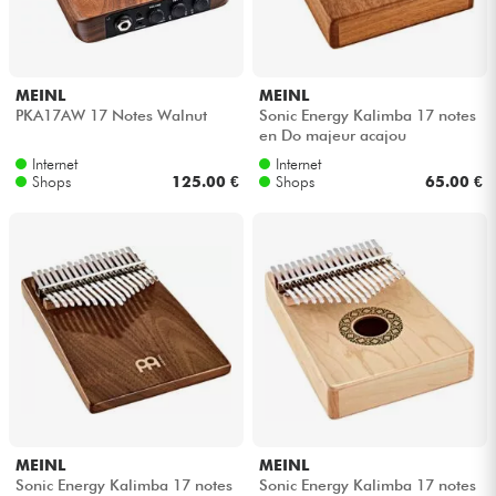
Kopfhörer
Mikros
MEINL
MEINL
PKA17AW 17 Notes Walnut
Sonic Energy Kalimba 17 notes
en Do majeur acajou
DJ
Internet
Internet
Shops
125.00 €
Shops
65.00 €
Live-Sound
Licht
Drums
Blasinstrumente
Violinen & Quartett
MEINL
MEINL
Sonic Energy Kalimba 17 notes
Sonic Energy Kalimba 17 notes
Kinder