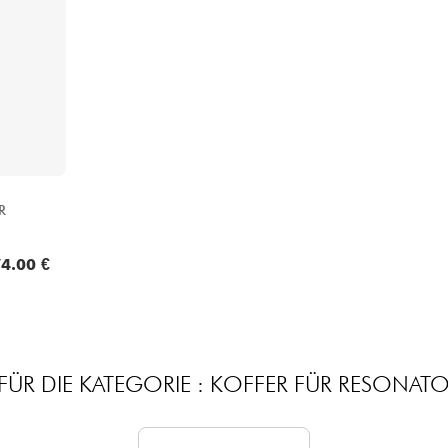
Bundle
Sehen Sie sich unsere Marken an
R
4.00 €
FÜR DIE KATEGORIE : KOFFER FÜR RESONATO