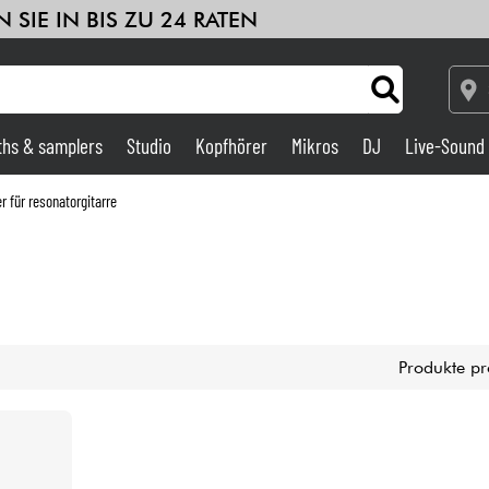
 SIE IN BIS ZU 24 RATEN
ths & samplers
Studio
Kopfhörer
Mikros
DJ
Live-Sound
Verstärker & Effekte
r für resonatorgitarre
Studio
DJ
Produkte pr
Drums
Kinder