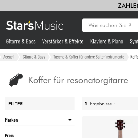
ZAHLEN
Gitarre & Bass
Verstärker & Effekte
Klaviere & Piano
Syn
Gitarre & Bass
Accueil
Gitarre & Bass
Tasche & Koffer für andere Saiteninstrumente
Koffe
Synths & samplers
Koffer für resonatorgitarre
Mikros
1
Ergebnisse :
FILTER
Licht
Marken
Violinen & Quartett
KALA
Preis