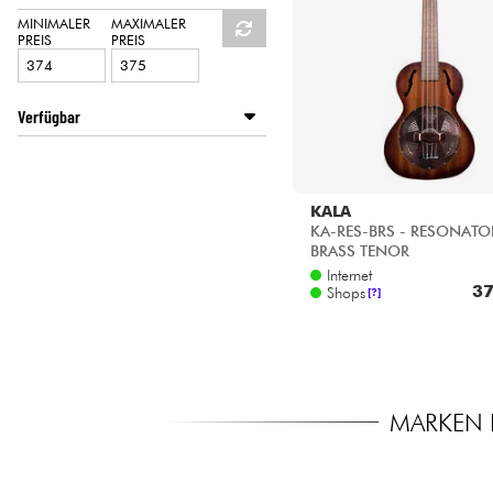
HiFi
MINIMALER
MAXIMALER
PREIS
PREIS
Verfügbar
Disponible en ligne
Star's Music Lille
KALA
KA-RES-BRS - RESONATO
BRASS TENOR
Internet
37
Shops
[?]
MARKEN 