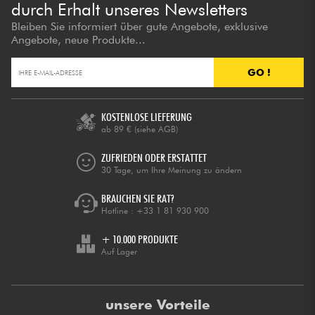
durch Erhalt unseres Newsletters
Bleiben Sie informiert über gute Angebote, exklusive
Angebote, neue Produkte...
GO !
KOSTENLOSE LIEFERUNG
ab 89 €
(siehe AGB)
ZUFRIEDEN ODER ERSTATTET
30 Tage, um Ihre Meinung zu ändern
BRAUCHEN SIE RAT?
Hotline :
+33 1 81 930 900
+ 10.000 PRODUKTE
Auf Lager
unsere Vorteile