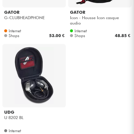
Kopfhörer
GATOR
GATOR
G-CLUBHEADPHONE
Icon - Housse Icon casque
Mikros
audio
Internet
Internet
Shops
53.00 €
Shops
48.85 €
DJ
Live-Sound
Licht
Drums
Blasinstrumente
UDG
Violinen & Quartett
U 8202 BL
Internet
Kinder