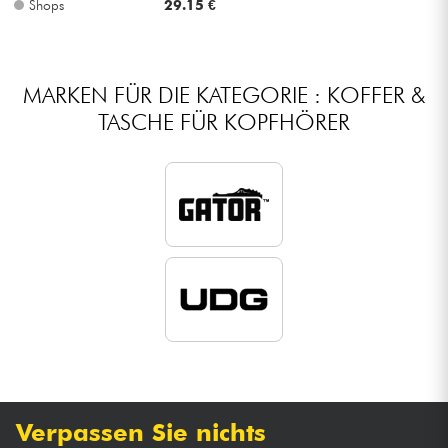
Shops
29.15 €
Kabel & Zubehöre
MARKEN FÜR DIE KATEGORIE : KOFFER &
HiFi
TASCHE FÜR KOPFHÖRER
Bundle
Sehen Sie sich unsere Marken an
Verpassen Sie nichts