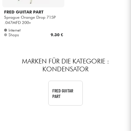
Kopfhörer
FRED GUITAR PART
Sprague Orange Drop 715P
Mikros
.047MFD 200v
Internet
Shops
9.30 €
DJ
Live-Sound
MARKEN FÜR DIE KATEGORIE :
KONDENSATOR
Licht
Drums
FRED GUITAR
PART
Blasinstrumente
Violinen & Quartett
Kinder