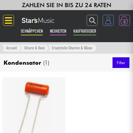
ZAHLEN SIE IN BIS ZU 24 RATEN
0
SCHNÄPPCHEN
NEUHEITEN
KAUFRATGEBER
Langue
Accueil
Gitarre & Bass
Ersatzteile Gitarren & Bässe
Gitarre & Bass
Kondensator
(1)
Filter
Verstärker & Effekte
Klaviere & Piano
Synths & samplers
Studio