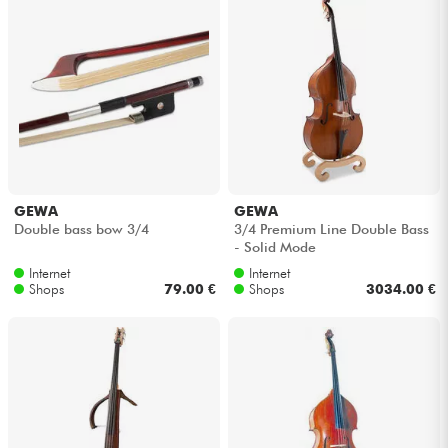
Kabel & Zubehöre
HiFi
Bundle
Sehen Sie sich unsere Marken an
GEWA
GEWA
Double bass bow 3/4
3/4 Premium Line Double Bass
- Solid Mode
Internet
Internet
Shops
79.00 €
Shops
3034.00 €