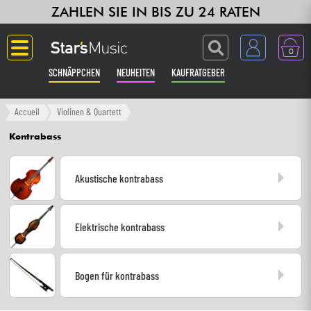
ZAHLEN SIE IN BIS ZU 24 RATEN
0
SCHNÄPPCHEN
NEUHEITEN
KAUFRATGEBER
Langue
Accueil
Violinen & Quartett
Kontrabass
Gitarre & Bass
Akustische kontrabass
Verstärker & Effekte
Klaviere & Piano
Elektrische kontrabass
Synths & samplers
Bogen für kontrabass
Studio