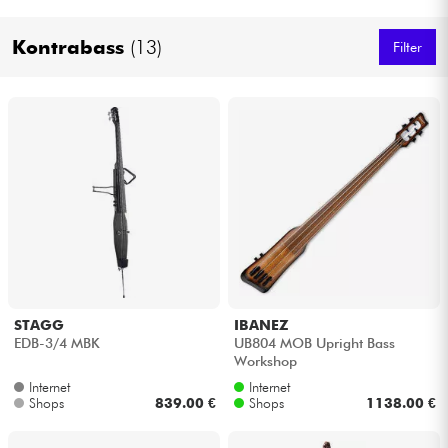
Kopfhörer
Kontrabass
(13)
Filter
Mikros
DJ
Live-Sound
Licht
Drums
STAGG
IBANEZ
Blasinstrumente
EDB-3/4 MBK
UB804 MOB Upright Bass
Workshop
Internet
Internet
Violinen & Quartett
Shops
839.00 €
Shops
1138.00 €
Kinder