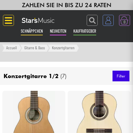
ZAHLEN SIE IN BIS ZU 24 RATEN
0
SCHNÄPPCHEN
NEUHEITEN
KAUFRATGEBER
Langue
Accueil
Gitarre & Bass
Konzertgitarren
Gitarre & Bass
Konzertgitarre 1/2
(7)
Verstärker & Effekte
Filter
Klaviere & Piano
Synths & samplers
Studio