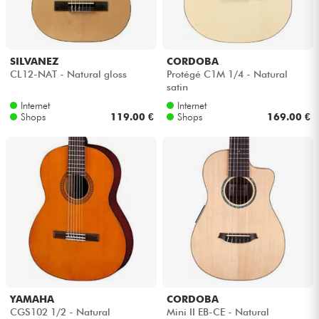
Kopfhörer
Mikros
SILVANEZ
CORDOBA
CL12-NAT - Natural gloss
Protégé C1M 1/4 - Natural
satin
DJ
Internet
Internet
Shops
119.00 €
Shops
169.00 €
Live-Sound
Licht
Drums
Blasinstrumente
Violinen & Quartett
YAMAHA
CORDOBA
CGS102 1/2 - Natural
Mini II EB-CE - Natural
Kinder