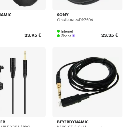
NAMIC
SONY
Oreillette MDR7506
Internet
23.95 €
23.35 €
Shops
[?]
SER
BEYERDYNAMIC