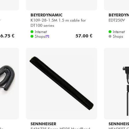
BEYERDYNAMIC
BEYERDY
r
K109-28-1.5M 1.5 m cable for
EDT250V
DT100 series
Internet
Internet
6.75 €
57.00 €
Shops
Shops
[?]
SENNHEISER
SENNHEI