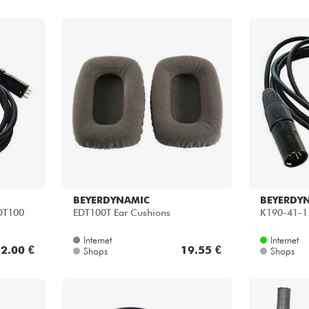
BEYERDYNAMIC
BEYERDY
DT100
EDT100T Ear Cushions
K190-41-1
Internet
Internet
2.00 €
19.55 €
Shops
Shops