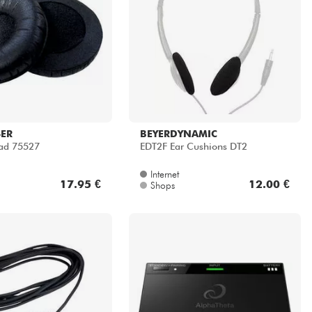
SER
BEYERDYNAMIC
ad 75527
EDT2F Ear Cushions DT2
Internet
17.95 €
12.00 €
Shops