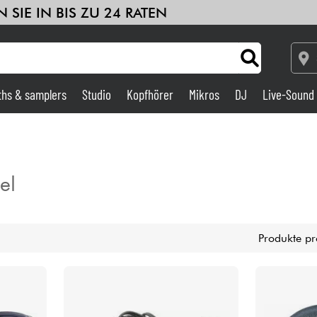
 SIE IN BIS ZU 24 RATEN
ths & samplers
Studio
Kopfhörer
Mikros
DJ
Live-Sound
Verstärker & Effekte
Studio
el
DJ
Produkte pr
Drums
Kinder