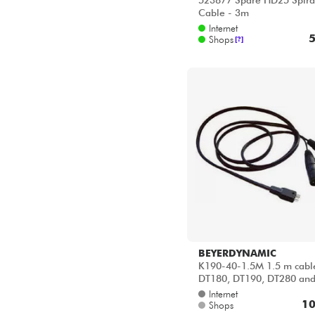
523877 Spare HD25 Spira
Cable - 3m
Internet
5
Shops
[?]
BEYERDYNAMIC
K190-40-1.5M 1.5 m cable
DT180, DT190, DT280 an
series
Internet
10
Shops