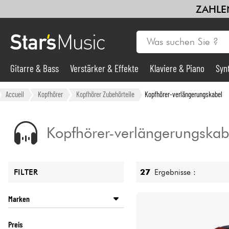
ZAHLEN
Gitarre & Bass
Verstärker & Effekte
Klaviere & Piano
Syn
Gitarre & Bass
Accueil
Kopfhörer
Kopfhörer Zubehörteile
Kopfhörer-verlängerungskabel
Synths & samplers
Kopfhörer-verlängerungskab
Mikros
27
Ergebnisse :
FILTER
Licht
Marken
Violinen & Quartett
AKG
Preis
ALPHATHETA