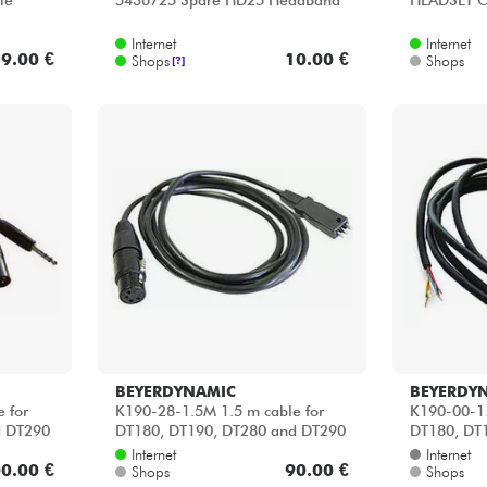
le
5436725 Spare HD25 HeadBand
HEADSET C
Internet
Internet
9.00 €
10.00 €
Shops
Shops
[?]
BEYERDYNAMIC
BEYERDY
 for
K190-28-1.5M 1.5 m cable for
K190-00-1.
d DT290
DT180, DT190, DT280 and DT290
DT180, DT
series
series.
Internet
Internet
0.00 €
90.00 €
Shops
Shops