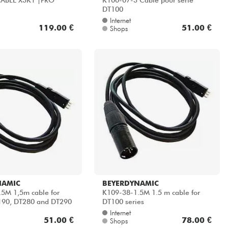
ABLE X3K1 |PRO
K100-07-3 Câble pour série
DT100
Internet
119.00 €
51.00 €
Shops
NAMIC
BEYERDYNAMIC
5M 1,5m cable for
K109-38-1.5M 1.5 m cable for
190, DT280 and DT290
DT100 series
Internet
51.00 €
78.00 €
Shops