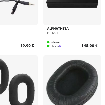
ALPHATHETA
HP-tx01
Internet
19.90 €
145.00 €
Shops
[?]