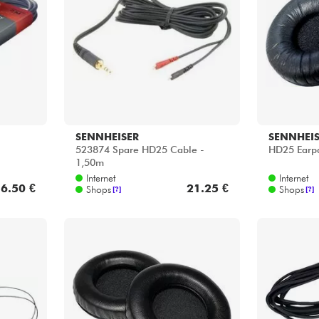
Bundle
Sehen Sie sich unsere Marken an
SENNHEISER
SENNHEI
523874 Spare HD25 Cable -
HD25 Earp
1,50m
Internet
Internet
6.50 €
21.25 €
Shops
Shops
[?]
[?]