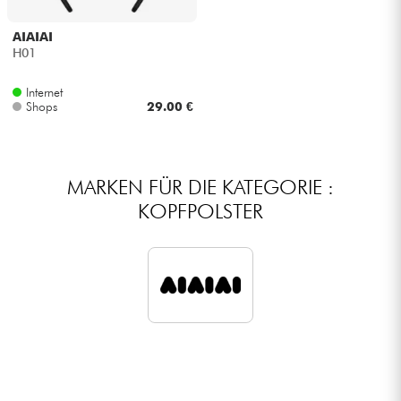
Kopfhörer
AIAIAI
H01
Mikros
Internet
Shops
29.00 €
DJ
Live-Sound
MARKEN FÜR DIE KATEGORIE :
KOPFPOLSTER
Licht
Drums
Blasinstrumente
Violinen & Quartett
Kinder