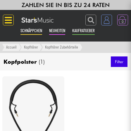
ZAHLEN SIE IN BIS ZU 24 RATEN
0
SCHNÄPPCHEN
NEUHEITEN
KAUFRATGEBER
Langue
Accueil
Kopfhörer
Kopfhörer Zubehörteile
Gitarre & Bass
Kopfpolster
(1)
Filter
Verstärker & Effekte
Klaviere & Piano
Synths & samplers
Studio