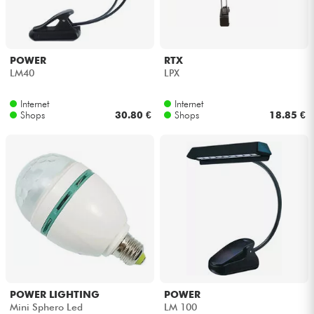
Kopfhörer
Mikros
POWER
RTX
LM40
LPX
DJ
Internet
Internet
Shops
30.80 €
Shops
18.85 €
Live-Sound
Licht
Drums
Blasinstrumente
Violinen & Quartett
POWER LIGHTING
POWER
Mini Sphero Led
LM 100
Kinder