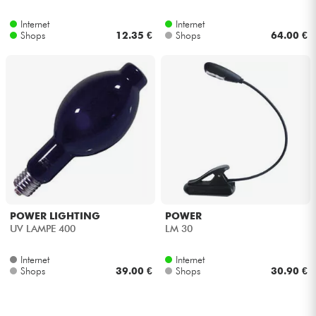
Internet
Internet
Kabel & Zubehöre
Shops
12.35 €
Shops
64.00 €
HiFi
Bundle
Sehen Sie sich unsere Marken an
POWER LIGHTING
POWER
UV LAMPE 400
LM 30
Internet
Internet
Shops
39.00 €
Shops
30.90 €