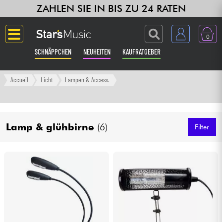
ZAHLEN SIE IN BIS ZU 24 RATEN
0
SCHNÄPPCHEN
NEUHEITEN
KAUFRATGEBER
Langue
Accueil
Licht
Lampen & Access.
Gitarre & Bass
Lamp & glühbirne
(6)
Verstärker & Effekte
Filter
Klaviere & Piano
Synths & samplers
Studio