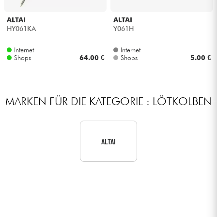
Kopfhörer
ALTAI
ALTAI
HY061KA
Y061H
Mikros
Internet
Internet
Shops
64.00 €
Shops
5.00 €
DJ
Live-Sound
MARKEN FÜR DIE KATEGORIE : LÖTKOLBEN
Licht
Drums
ALTAI
Blasinstrumente
Violinen & Quartett
Kinder