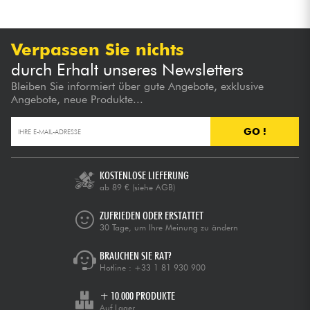
Kabel & Zubehöre
Verpassen Sie nichts
durch Erhalt unseres Newsletters
HiFi
Bleiben Sie informiert über gute Angebote, exklusive
Angebote, neue Produkte...
Bundle
GO !
Sehen Sie sich unsere Marken an
KOSTENLOSE LIEFERUNG
ab 89 €
(siehe AGB)
ZUFRIEDEN ODER ERSTATTET
30 Tage, um Ihre Meinung zu ändern
BRAUCHEN SIE RAT?
Hotline :
+33 1 81 930 900
+ 10.000 PRODUKTE
Auf Lager