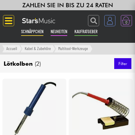
ZAHLEN SIE IN BIS ZU 24 RATEN
0
SCHNÄPPCHEN
NEUHEITEN
KAUFRATGEBER
Langue
Accueil
Kabel & Zubehöre
Multitool-Werkzeuge
Gitarre & Bass
Lötkolben
(2)
Filter
Verstärker & Effekte
Klaviere & Piano
Synths & samplers
Studio