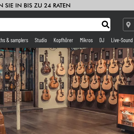
 SIE IN BIS ZU 24 RATEN
ths & samplers
Studio
Kopfhörer
Mikros
DJ
Live-Sound
Verstärker & Effekte
Studio
DJ
Drums
Kinder