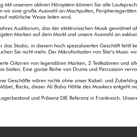
 Mit unserem aktiven Hörsystem können Sie alle Lautsprech
ten wir eine große Auswahl an Mischpulten, Peripheriegeräten 
f natürliche Weise leiten wird.
ahres Auditorium, das der elektronischen Musik gewidmet ist
igsten Marken auf dem Markt und unsere Auswahl an exklusi
 das Studio, in diesem hoch spezialisierten Geschäft fehlt 
chen Sie nicht mehr. Der Mikrofonladen von Star's Music wird
te Gitarren von legendären Marken, 2 Testkabinen und alle V
nis bieten. Eine ganze Reihe von Drums und Percussion vervol
se Geschäfte wären nichts ohne unser Kabel- und Zubehörges
Möbel, Racks, dieser Ali Baba Höhle des Musikers entgeht nic
, Lagerbestand und Präsenz DIE Referenz in Frankreich. Unser