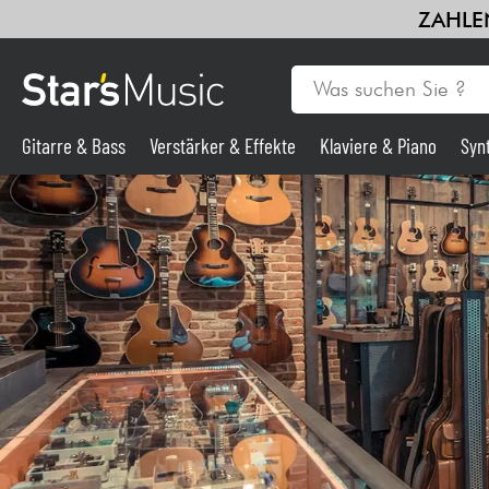
ZAHLEN
Gitarre & Bass
Verstärker & Effekte
Klaviere & Piano
Syn
Gitarre & Bass
Synths & samplers
Mikros
Licht
Violinen & Quartett