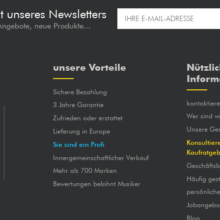
t unseres Newsletters
 Angebote, neue Produkte...
unsere Vorteile
Nützli
Inform
Sichere Bezahlung
kontaktier
3 Jahre Garantie
Wer sind wi
Zufrieden oder erstattet
Unsere Ges
Lieferung in Europe
Konsultier
Sie sind ein Profi
Kaufratge
Innergemeinschaftlicher Verkauf
Geschäfts
Mehr als 700 Marken
Häufig gest
Bewertungen belohnt Musiker
persönlich
Jobangebo
Blog