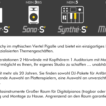
3
3
5
NEIN.
BIS
NEIN.
chy im mythischen Viertel Pigalle und bietet ein einzigartiges 
ialisierten Themengeschäften.
stationen 2 Hörwände mit Kopfhörern 1 Auditorium mit Mo
ermöglicht es Ihnen, Ihr eigenes Studio zu schaffen … unabh
t mehr als 20 Jahren. Sie finden sowohl DJ-Pakete für Anfä
igende Auswahl an Plattenspielern, eine Auswahl an unverzic
.
Blasinstrumente Großer Raum für Digitalpianos (tragbar od
ng und Montage zu Hause. Angrenzend an den Raum garantier