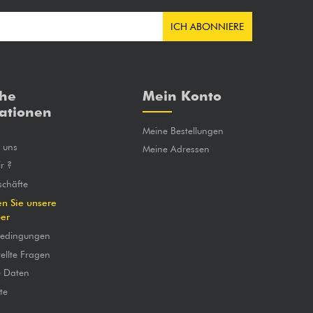
ICH ABONNIERE
che
Mein Konto
ationen
Meine Bestellungen
e uns
Meine Adressen
r ?
chäfte
en Sie unsere
ber
bedingungen
ellte Fragen
e Daten
te