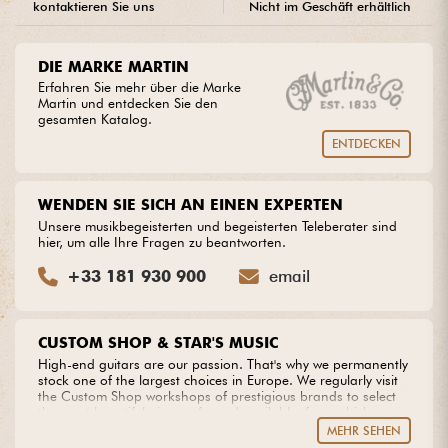
kontaktieren Sie uns
Nicht im Geschäft erhältlich
Kabel & Zubehöre
DIE MARKE MARTIN
Erfahren Sie mehr über die Marke
HiFi
Martin und entdecken Sie den
gesamten Katalog.
ENTDECKEN
Bundle
Sehen Sie sich unsere Marken an
WENDEN SIE SICH AN EINEN EXPERTEN
Unsere musikbegeisterten und begeisterten Teleberater sind
hier, um alle Ihre Fragen zu beantworten.
+33 181 930 900
email
CUSTOM SHOP & STAR'S MUSIC
High-end guitars are our passion. That's why we permanently
stock one of the largest choices in Europe. We regularly visit
the Custom Shop workshops of prestigious brands to select
the most beautiful pieces of wood available, from which we
create our own models. Do you dream of an extraordinary
MEHR SEHEN
guitar? Entrust us with your project with complete peace of