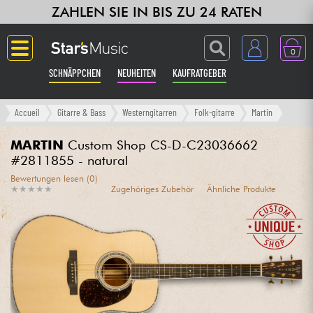
ZAHLEN SIE IN BIS ZU 24 RATEN
0
SCHNÄPPCHEN
NEUHEITEN
KAUFRATGEBER
Langue
Accueil
Gitarre & Bass
Westerngitarren
Folk-gitarre
Martin
Gitarre & Bass
MARTIN
Custom Shop CS-D-C23036662
#2811855 - natural
Verstärker & Effekte
Bewertungen lesen (0)
★
★
★
★
★
★
★
★
★
★
Zugehöriges Zubehör
Ähnliche Produkte
Klaviere & Piano
Synths & samplers
Studio