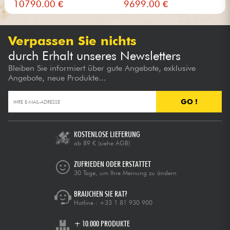
10790.00 €
9699.00 €
Verpassen Sie nichts
durch Erhalt unseres Newsletters
Bleiben Sie informiert über gute Angebote, exklusive
Angebote, neue Produkte...
GO !
KOSTENLOSE LIEFERUNG
ab 89 €
(siehe AGB)
ZUFRIEDEN ODER ERSTATTET
30 Tage, um Ihre Meinung zu ändern
BRAUCHEN SIE RAT?
Hotline :
+33 1 81 930 900
+ 10.000 PRODUKTE