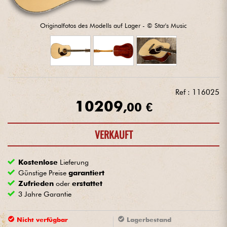
Kopfhörer
Originalfotos des Modells auf Lager - © Star's Music
Mikros
DJ
Live-Sound
Ref : 116025
10209
,00 €
Licht
VERKAUFT
Drums
Kostenlose
Lieferung
Blasinstrumente
Günstige Preise
garantiert
Zufrieden
oder
erstattet
3 Jahre Garantie
Violinen & Quartett
Nicht verfügbar
Lagerbestand
Kinder