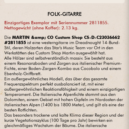
mind.
FOLK-GITARRE
Einzigartiges Exemplar mit Seriennummer 2811855.
Nettogewicht (ohne Koffer): 2.13 kg.
Die
MARTIN &amp; CO Custom Shop CS-D-C23036662
#2811855
ist eine westerngitarre im Dreadnought 14-Bund-
Stil, deren Holzarten das Star's Music Team vor Ort in den
Werkstätten des Custom Shop Martin ausgewählt hat.
Alle Hölzer sind selbstverständlich massiv. Sie besteht aus
einem Resonanzboden und Zargen aus italienischer Premium-
Fichte, einer Boden-Zargen-Kombo aus Cocobolo und einem
Ebenholz-Griffbrett.
Ein außergewöhnliches Modell, das über das gesamte
Frequenzspektrum perfekt ausbalanciert ist, mit einer
außergewöhnlichen Reaktionsfähigkeit und einem einzigartigen
Temperament. Die Italienische Alpenfichte stammt aus den
Dolomiten, einem Gebiet mit hohen Gipfeln im Nordosten der
italienischen Alpen (1400 bis 1800 Meter), und gilt als eine der
besten Rotfichten.
Das besonders trockene und kalte Klima dieser Region und der
kurze Vegetationszyklus (100 Tage pro Jahr) bewirken ein
gleichmäßiges Wachstum der Bäume. Die italienische