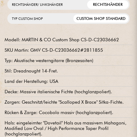
RECHTSHÄNDER
RECHTSHÄNDER/ LINKSHÄNDER
CUSTOM SHOP STANDARD
TYP CUSTOM SHOP
Modell: MARTIN & CO Custom Shop CS-D-C23036662
SKU Martin: GMV CS-D-C23036662#2811855
Typ: Akustische westerngitarre (Bronzesaiten)
Stil: Dreadnought 14-Fret.
Land der Herstellung: USA
Decke: Massive italienische Fichte (hochglanzpoliert).
Zargen: Geschnitzt/leichte "Scalloped X Brace" Sitka-Fichte.
Rücken & Zarge: Cocobolo massiv (hochglanzpoliert).
Hals: eingeleimter "Dovetail" Hals aus massivem Mahagoni,
Modified Low Oval / High Performance Taper Profil
(hochglanzpoliert).