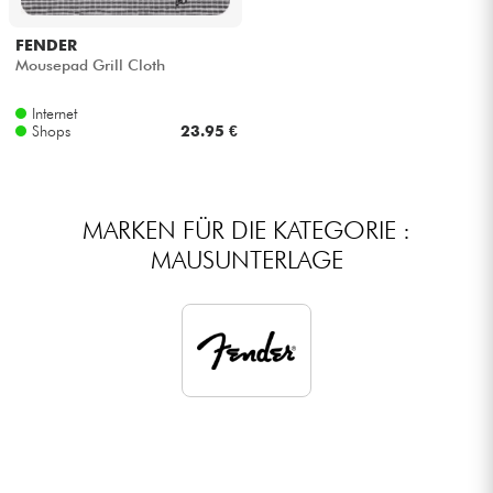
Kopfhörer
FENDER
Mousepad Grill Cloth
Mikros
Internet
Shops
23.95 €
DJ
Live-Sound
MARKEN FÜR DIE KATEGORIE :
MAUSUNTERLAGE
Licht
Drums
Blasinstrumente
Violinen & Quartett
Kinder