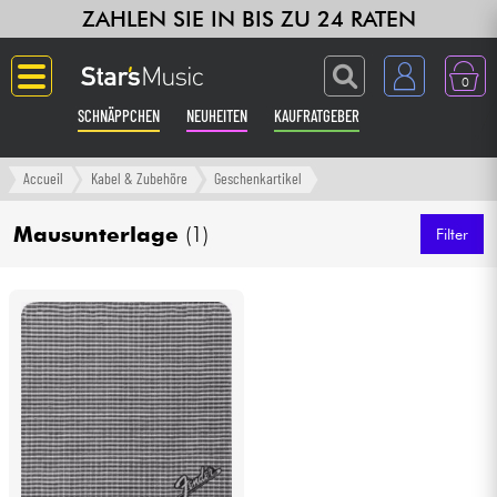
ZAHLEN SIE IN BIS ZU 24 RATEN
0
SCHNÄPPCHEN
NEUHEITEN
KAUFRATGEBER
Langue
Accueil
Kabel & Zubehöre
Geschenkartikel
Gitarre & Bass
Mausunterlage
(1)
Filter
Verstärker & Effekte
Klaviere & Piano
Synths & samplers
Studio