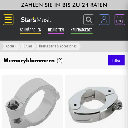
ZAHLEN SIE IN BIS ZU 24 RATEN
0
SCHNÄPPCHEN
NEUHEITEN
KAUFRATGEBER
Langue
Accueil
Drums
Drums parts & accessories
Gitarre & Bass
Memoryklammern
(2)
Filter
Verstärker & Effekte
Klaviere & Piano
Synths & samplers
Studio