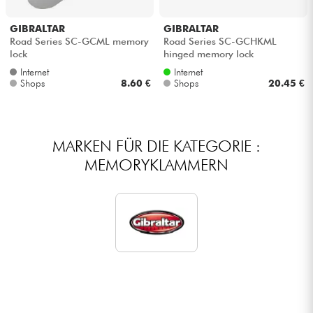
Kopfhörer
GIBRALTAR
GIBRALTAR
Road Series SC-GCML memory
Road Series SC-GCHKML
Mikros
lock
hinged memory lock
Internet
Internet
Shops
8.60 €
Shops
20.45 €
DJ
Live-Sound
MARKEN FÜR DIE KATEGORIE :
MEMORYKLAMMERN
Licht
Drums
Blasinstrumente
Violinen & Quartett
Kinder