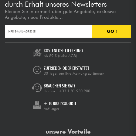
durch Erhalt unseres Newsletters
Bleiben Sie informiert über gute Angebote, exklusive
Angebote, neue Produkte...
GO !
KOSTENLOSE LIEFERUNG
ab 89 €
(siehe AGB)
ZUFRIEDEN ODER ERSTATTET
30 Tage, um Ihre Meinung zu ändern
BRAUCHEN SIE RAT?
Hotline :
+33 1 81 930 900
+ 10.000 PRODUKTE
Auf Lager
unsere Vorteile