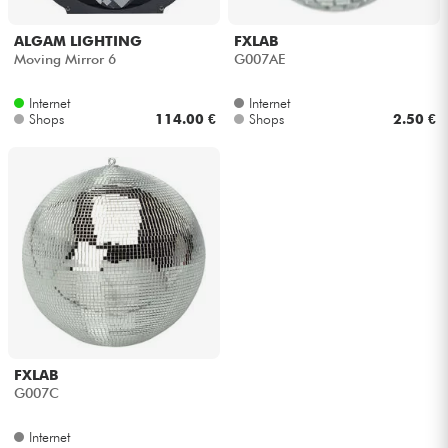
Kopfhörer
ALGAM LIGHTING
FXLAB
Moving Mirror 6
G007AE
Mikros
Internet
Internet
Shops
114.00 €
Shops
2.50 €
DJ
Live-Sound
Licht
Drums
Blasinstrumente
FXLAB
Violinen & Quartett
G007C
Internet
Kinder