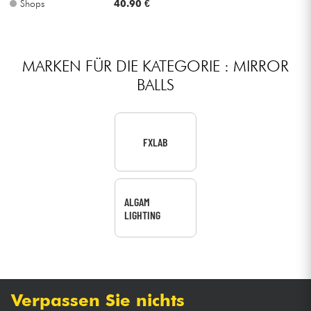
Shops
40.90 €
Kabel & Zubehöre
MARKEN FÜR DIE KATEGORIE : MIRROR
HiFi
BALLS
Bundle
Sehen Sie sich unsere Marken an
FXLAB
ALGAM
LIGHTING
Verpassen Sie nichts