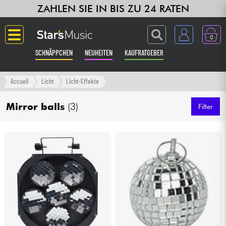
ZAHLEN SIE IN BIS ZU 24 RATEN
0
SCHNÄPPCHEN
NEUHEITEN
KAUFRATGEBER
Langue
Accueil
Licht
Licht-Effekte
Gitarre & Bass
Mirror balls
(3)
Filter
Verstärker & Effekte
Klaviere & Piano
Synths & samplers
Studio