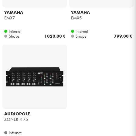
Kopfhörer
YAMAHA
YAMAHA
EMX7
EMX5
Mikros
Internet
Internet
Shops
1020.00 €
Shops
799.00 €
DJ
Live-Sound
Licht
Drums
Blasinstrumente
AUDIOPOLE
Violinen & Quartett
ZONER 4 75
Internet
Kinder