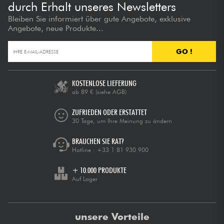
durch Erhalt unseres Newsletters
Bleiben Sie informiert über gute Angebote, exklusive
Angebote, neue Produkte...
GO !
KOSTENLOSE LIEFERUNG
ab 89 €
(siehe AGB)
ZUFRIEDEN ODER ERSTATTET
30 Tage, um Ihre Meinung zu ändern
BRAUCHEN SIE RAT?
Hotline :
+33 1 81 930 900
+ 10.000 PRODUKTE
Auf Lager
unsere Vorteile