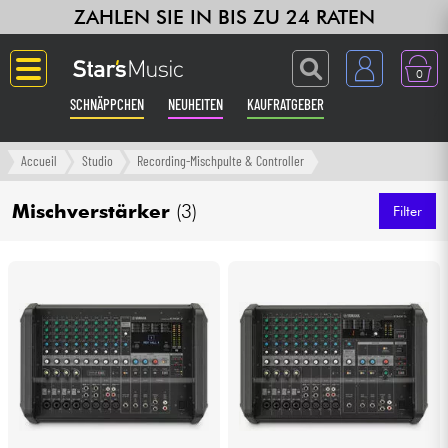
ZAHLEN SIE IN BIS ZU 24 RATEN
0
SCHNÄPPCHEN
NEUHEITEN
KAUFRATGEBER
Langue
Accueil
Studio
Recording-Mischpulte & Controller
Gitarre & Bass
Mischverstärker
(3)
Filter
Verstärker & Effekte
Klaviere & Piano
Synths & samplers
Studio