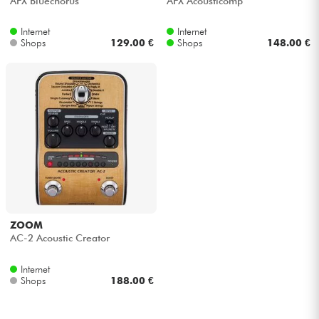
AFX Bluechorus
AFX Acousticomp
Internet
Internet
Kabel & Zubehöre
Shops
129.00 €
Shops
148.00 €
HiFi
Bundle
Sehen Sie sich unsere Marken an
ZOOM
AC-2 Acoustic Creator
Internet
Shops
188.00 €