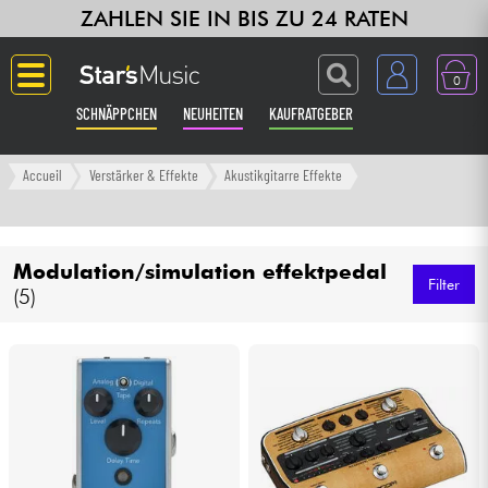
ZAHLEN SIE IN BIS ZU 24 RATEN
0
SCHNÄPPCHEN
NEUHEITEN
KAUFRATGEBER
Langue
Accueil
Verstärker & Effekte
Akustikgitarre Effekte
Gitarre & Bass
Modulation/simulation effektpedal
Verstärker & Effekte
Filter
(5)
Klaviere & Piano
Synths & samplers
Studio