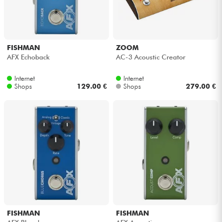
Kopfhörer
Mikros
FISHMAN
ZOOM
AFX Echoback
AC-3 Acoustic Creator
DJ
Internet
Internet
Shops
129.00 €
Shops
279.00 €
Live-Sound
Licht
Drums
Blasinstrumente
Violinen & Quartett
FISHMAN
FISHMAN
Kinder