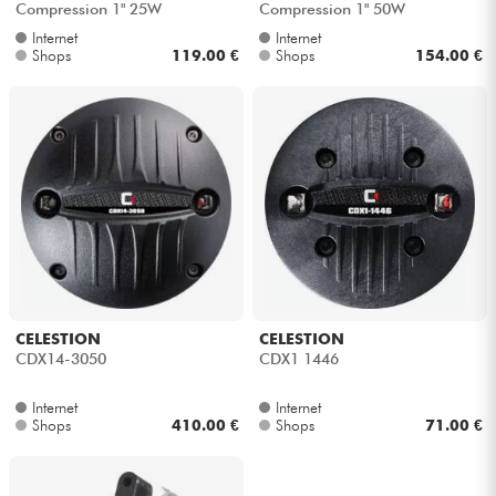
Compression 1" 25W
Compression 1" 50W
Internet
Internet
Kabel & Zubehöre
Shops
119.00 €
Shops
154.00 €
HiFi
Bundle
Sehen Sie sich unsere Marken an
CELESTION
CELESTION
CDX14-3050
CDX1 1446
Internet
Internet
Shops
410.00 €
Shops
71.00 €