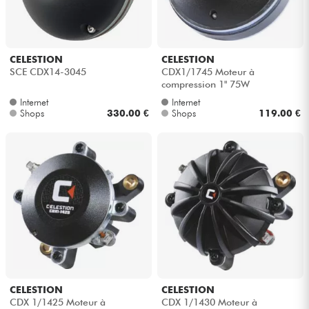
Kopfhörer
Mikros
CELESTION
CELESTION
SCE CDX14-3045
CDX1/1745 Moteur à
compression 1" 75W
DJ
Internet
Internet
Shops
330.00 €
Shops
119.00 €
Live-Sound
Licht
Drums
Blasinstrumente
Violinen & Quartett
CELESTION
CELESTION
CDX 1/1425 Moteur à
CDX 1/1430 Moteur à
Kinder