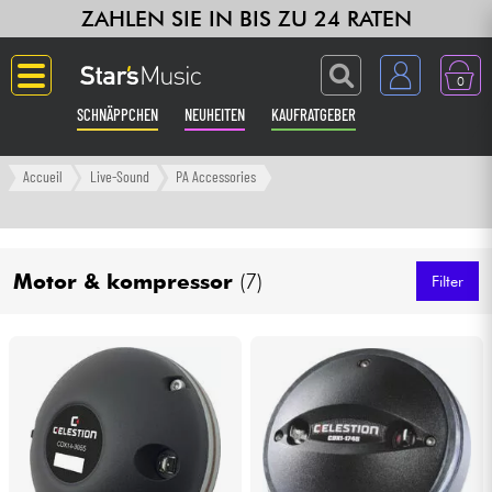
ZAHLEN SIE IN BIS ZU 24 RATEN
0
SCHNÄPPCHEN
NEUHEITEN
KAUFRATGEBER
Langue
Accueil
Live-Sound
PA Accessories
Gitarre & Bass
Motor & kompressor
(7)
Verstärker & Effekte
Filter
Klaviere & Piano
Synths & samplers
Studio