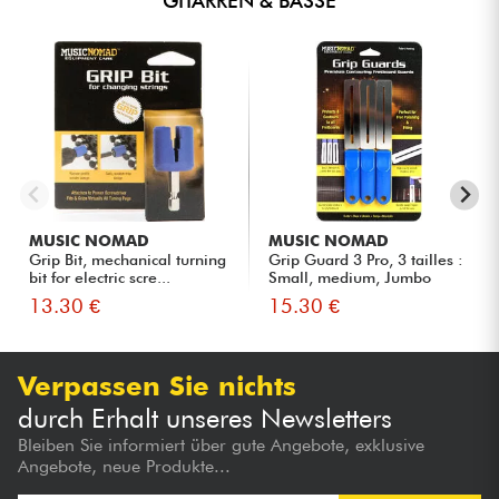
GITARREN & BÄSSE
MUSIC NOMAD
MUSIC NOMAD
Grip Bit, mechanical turning
Grip Guard 3 Pro, 3 tailles :
bit for electric scre...
Small, medium, Jumbo
13.30 €
15.30 €
Verpassen Sie nichts
durch Erhalt unseres Newsletters
Bleiben Sie informiert über gute Angebote, exklusive
Angebote, neue Produkte...