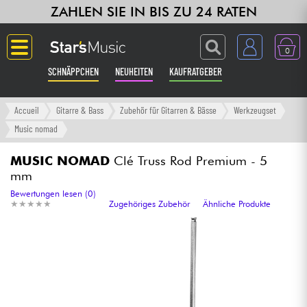
ZAHLEN SIE IN BIS ZU 24 RATEN
0
SCHNÄPPCHEN
NEUHEITEN
KAUFRATGEBER
Langue
Accueil
Gitarre & Bass
Zubehör für Gitarren & Bässe
Werkzeugset
Music nomad
Gitarre & Bass
MUSIC NOMAD
Clé Truss Rod Premium - 5
mm
Verstärker & Effekte
Bewertungen lesen (0)
★
★
★
★
★
★
★
★
★
★
Zugehöriges Zubehör
Ähnliche Produkte
Klaviere & Piano
Synths & samplers
Studio