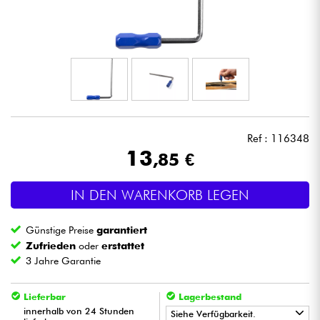
Kopfhörer
Mikros
DJ
Live-Sound
Ref : 116348
13
,85 €
Licht
IN DEN WARENKORB LEGEN
Drums
Günstige Preise
garantiert
Blasinstrumente
Zufrieden
oder
erstattet
3 Jahre Garantie
Violinen & Quartett
Lieferbar
Lagerbestand
innerhalb von 24 Stunden
Siehe Verfügbarkeit.
Kinder