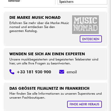
lieferbar
Speichern
•
Kabel & Zubehöre
Star
'
S
Music
BRUXELLES
DIE MARKE MUSIC NOMAD
•
Erfahren Sie mehr über die Marke Music
Star
'
S
Music
LYON
HiFi
nomad und entdecken Sie den
gesamten Katalog.
Bundle
ENTDECKEN
Sehen Sie sich unsere Marken an
WENDEN SIE SICH AN EINEN EXPERTEN
Unsere musikbegeisterten und begeisterten Teleberater sind
hier, um alle Ihre Fragen zu beantworten.
+33 181 930 900
email
DAS GRÖSSTE FILIALNETZ IN FRANKREICH
Hier finden Sie alle Informationen zu unseren Superstores und
unseren Fachboutiquen.
FINDE MEHR HERAUS