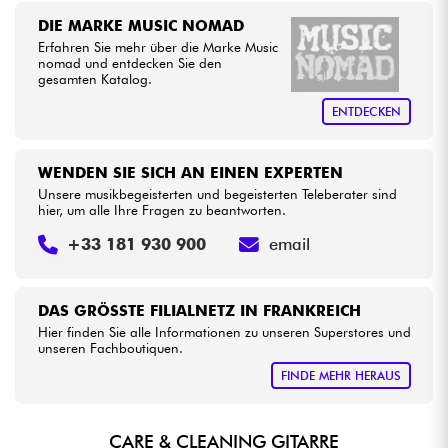
DIE MARKE MUSIC NOMAD
Erfahren Sie mehr über die Marke Music
Kabel & Zubehöre
nomad und entdecken Sie den
gesamten Katalog.
HiFi
ENTDECKEN
Bundle
WENDEN SIE SICH AN EINEN EXPERTEN
Unsere musikbegeisterten und begeisterten Teleberater sind
Sehen Sie sich unsere Marken an
hier, um alle Ihre Fragen zu beantworten.
+33 181 930 900
email
DAS GRÖSSTE FILIALNETZ IN FRANKREICH
Hier finden Sie alle Informationen zu unseren Superstores und
unseren Fachboutiquen.
FINDE MEHR HERAUS
CARE & CLEANING GITARRE