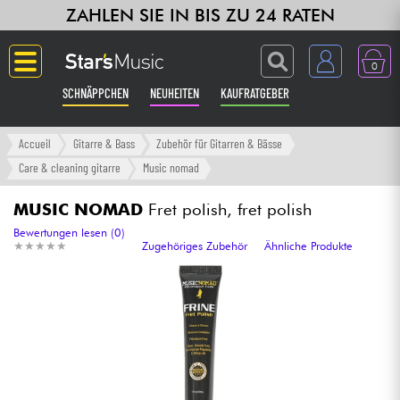
ZAHLEN SIE IN BIS ZU 24 RATEN
0
SCHNÄPPCHEN
NEUHEITEN
KAUFRATGEBER
Langue
Accueil
Gitarre & Bass
Zubehör für Gitarren & Bässe
Care & cleaning gitarre
Music nomad
Gitarre & Bass
MUSIC NOMAD
Fret polish, fret polish
Verstärker & Effekte
Bewertungen lesen (0)
★
★
★
★
★
★
★
★
★
★
Zugehöriges Zubehör
Ähnliche Produkte
Klaviere & Piano
Synths & samplers
Studio