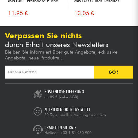
MN105 - Fretboard F-one
MN100 Guitar Detailer
11.95 €
13.05 €
Verpassen Sie nichts
durch Erhalt unseres Newsletters
Bleiben Sie informiert über gute Angebote, exklusive
Angebote, neue Produkte...
GO !
KOSTENLOSE LIEFERUNG
ab 89 €
(siehe AGB)
ZUFRIEDEN ODER ERSTATTET
30 Tage, um Ihre Meinung zu ändern
BRAUCHEN SIE RAT?
Hotline :
+33 1 81 930 900