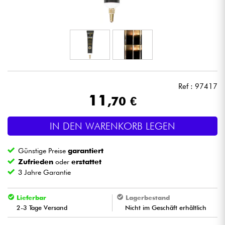
Kopfhörer
Mikros
DJ
Ref : 97417
Live-Sound
11
,70 €
Licht
IN DEN WARENKORB LEGEN
Drums
Günstige Preise
garantiert
Zufrieden
oder
erstattet
Blasinstrumente
3 Jahre Garantie
Violinen & Quartett
Lieferbar
Lagerbestand
2-3 Tage Versand
Nicht im Geschäft erhältlich
Kinder