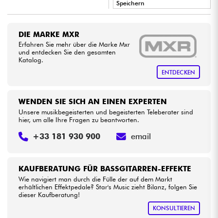
Speichern
•
LA PÉDALE BY
Star
'
S
Music
Kabel & Zubehöre
DIE MARKE MXR
•
Erfahren Sie mehr über die Marke Mxr
Star
'
S
Music
LILLE
HiFi
und entdecken Sie den gesamten
Katalog.
•
Star
'
S
Music
LYON
ENTDECKEN
Bundle
Sehen Sie sich unsere Marken an
WENDEN SIE SICH AN EINEN EXPERTEN
Unsere musikbegeisterten und begeisterten Teleberater sind
hier, um alle Ihre Fragen zu beantworten.
+33 181 930 900
email
KAUFBERATUNG FÜR BASSGITARREN-EFFEKTE
Wie navigiert man durch die Fülle der auf dem Markt
erhältlichen Effektpedale? Star's Music zieht Bilanz, folgen Sie
dieser Kaufberatung!
KONSULTIEREN