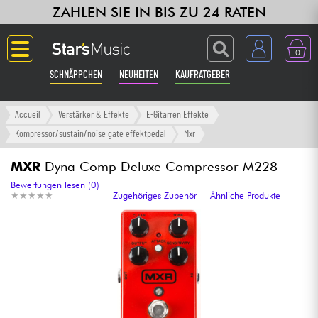
ZAHLEN SIE IN BIS ZU 24 RATEN
0
SCHNÄPPCHEN
NEUHEITEN
KAUFRATGEBER
Langue
Accueil
Verstärker & Effekte
E-Gitarren Effekte
Kompressor/sustain/noise gate effektpedal
Mxr
Gitarre & Bass
MXR
Dyna Comp Deluxe Compressor M228
Verstärker & Effekte
Bewertungen lesen (0)
★
★
★
★
★
★
★
★
★
★
Zugehöriges Zubehör
Ähnliche Produkte
Klaviere & Piano
Synths & samplers
Studio