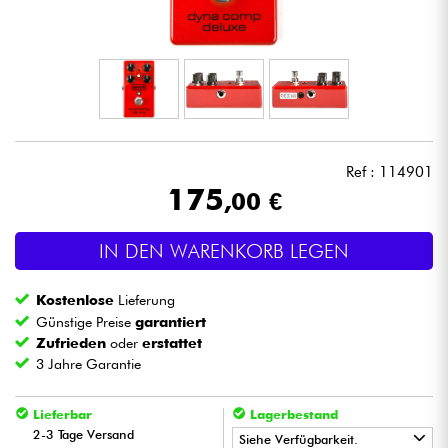
Kopfhörer
Mikros
DJ
Ref : 114901
Live-Sound
175
,00 €
Licht
IN DEN WARENKORB LEGEN
Drums
Kostenlose
Lieferung
Günstige Preise
garantiert
Blasinstrumente
Zufrieden
oder
erstattet
3 Jahre Garantie
Violinen & Quartett
Lieferbar
Lagerbestand
2-3 Tage Versand
Siehe Verfügbarkeit.
Kinder