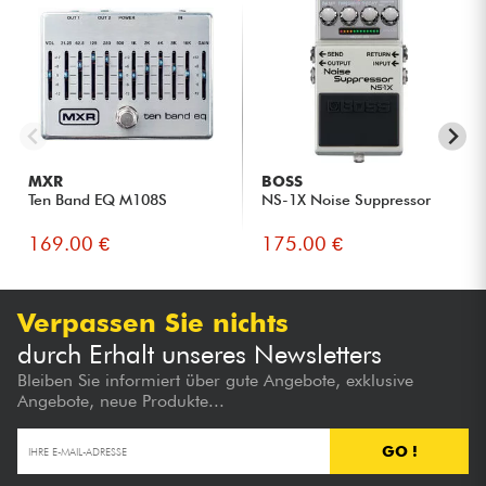
MXR
BOSS
Ten Band EQ M108S
NS-1X Noise Suppressor
169.00 €
175.00 €
Verpassen Sie nichts
durch Erhalt unseres Newsletters
Bleiben Sie informiert über gute Angebote, exklusive
Angebote, neue Produkte...
GO !