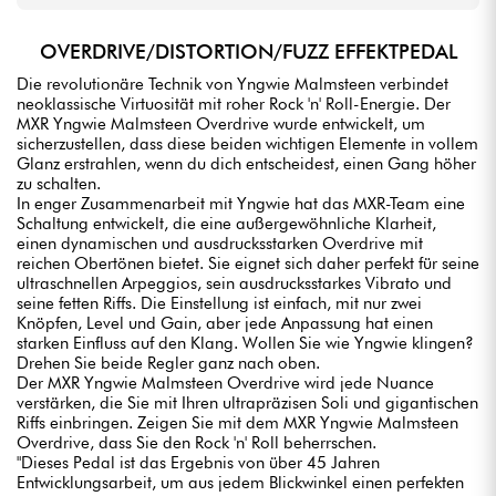
OVERDRIVE/DISTORTION/FUZZ EFFEKTPEDAL
Die revolutionäre Technik von Yngwie Malmsteen verbindet
neoklassische Virtuosität mit roher Rock 'n' Roll-Energie. Der
MXR Yngwie Malmsteen Overdrive wurde entwickelt, um
sicherzustellen, dass diese beiden wichtigen Elemente in vollem
Glanz erstrahlen, wenn du dich entscheidest, einen Gang höher
zu schalten.
In enger Zusammenarbeit mit Yngwie hat das MXR-Team eine
Schaltung entwickelt, die eine außergewöhnliche Klarheit,
einen dynamischen und ausdrucksstarken Overdrive mit
reichen Obertönen bietet. Sie eignet sich daher perfekt für seine
ultraschnellen Arpeggios, sein ausdrucksstarkes Vibrato und
seine fetten Riffs. Die Einstellung ist einfach, mit nur zwei
Knöpfen, Level und Gain, aber jede Anpassung hat einen
starken Einfluss auf den Klang. Wollen Sie wie Yngwie klingen?
Drehen Sie beide Regler ganz nach oben.
Der MXR Yngwie Malmsteen Overdrive wird jede Nuance
verstärken, die Sie mit Ihren ultrapräzisen Soli und gigantischen
Riffs einbringen. Zeigen Sie mit dem MXR Yngwie Malmsteen
Overdrive, dass Sie den Rock 'n' Roll beherrschen.
"Dieses Pedal ist das Ergebnis von über 45 Jahren
Entwicklungsarbeit, um aus jedem Blickwinkel einen perfekten