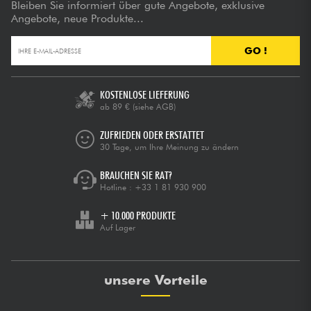
Bleiben Sie informiert über gute Angebote, exklusive
Angebote, neue Produkte...
GO !
KOSTENLOSE LIEFERUNG
ab 89 €
(siehe AGB)
ZUFRIEDEN ODER ERSTATTET
30 Tage, um Ihre Meinung zu ändern
BRAUCHEN SIE RAT?
Hotline :
+33 1 81 930 900
+ 10.000 PRODUKTE
Auf Lager
unsere Vorteile