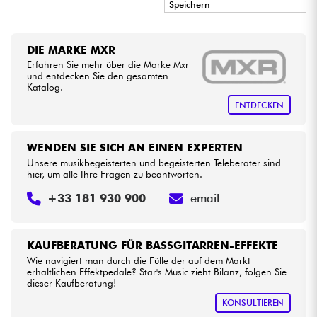
Speichern
•
LA PÉDALE BY
Star
'
S
Music
Kabel & Zubehöre
DIE MARKE MXR
•
Erfahren Sie mehr über die Marke Mxr
Star
'
S
Music
LYON
HiFi
und entdecken Sie den gesamten
Katalog.
ENTDECKEN
Bundle
Sehen Sie sich unsere Marken an
WENDEN SIE SICH AN EINEN EXPERTEN
Unsere musikbegeisterten und begeisterten Teleberater sind
hier, um alle Ihre Fragen zu beantworten.
+33 181 930 900
email
KAUFBERATUNG FÜR BASSGITARREN-EFFEKTE
Wie navigiert man durch die Fülle der auf dem Markt
erhältlichen Effektpedale? Star's Music zieht Bilanz, folgen Sie
dieser Kaufberatung!
KONSULTIEREN