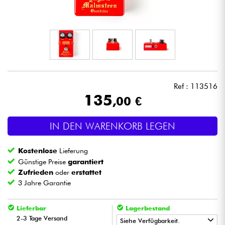
Kopfhörer
Mikros
DJ
Ref : 113516
Live-Sound
135
,00 €
Licht
IN DEN WARENKORB LEGEN
Drums
Kostenlose
Lieferung
Günstige Preise
garantiert
Blasinstrumente
Zufrieden
oder
erstattet
3 Jahre Garantie
Violinen & Quartett
Lieferbar
Lagerbestand
2-3 Tage Versand
Siehe Verfügbarkeit.
Kinder