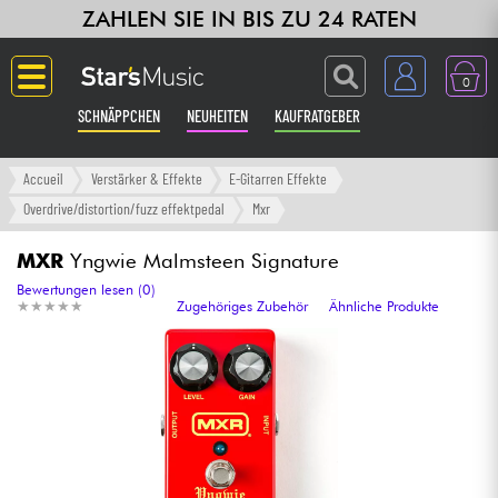
ZAHLEN SIE IN BIS ZU 24 RATEN
0
SCHNÄPPCHEN
NEUHEITEN
KAUFRATGEBER
Langue
Accueil
Verstärker & Effekte
E-Gitarren Effekte
Overdrive/distortion/fuzz effektpedal
Mxr
Gitarre & Bass
MXR
Yngwie Malmsteen Signature
Verstärker & Effekte
Bewertungen lesen (0)
★
★
★
★
★
★
★
★
★
★
Zugehöriges Zubehör
Ähnliche Produkte
Klaviere & Piano
Synths & samplers
Studio