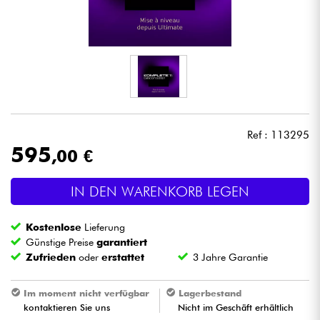
Kopfhörer
Mikros
DJ
Live-Sound
Ref : 113295
595
,00 €
Licht
IN DEN WARENKORB LEGEN
Drums
Kostenlose
Lieferung
Blasinstrumente
Günstige Preise
garantiert
Zufrieden
oder
erstattet
3 Jahre Garantie
Violinen & Quartett
Im moment nicht verfügbar
Lagerbestand
kontaktieren Sie uns
Nicht im Geschäft erhältlich
Kinder