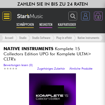
ZAHLEN SIE IN BIS ZU 24 RATEN
0
SCHNÄPPCHEN
NEUHEITEN
KAUFRATGEBER
Langue
Accueil
Studio
Studio Software
Plug-in effekt
Native instruments
Gitarre & Bass
NATIVE INSTRUMENTS
Komplete 15
Collectors Edition UPG for Komplete ULTM>
CLTR's
Verstärker & Effekte
Bewertungen lesen (0)
★
★
★
★
★
★
★
★
★
★
Zugehöriges Zubehör
Ähnliche Produkte
Klaviere & Piano
Synths & samplers
Studio