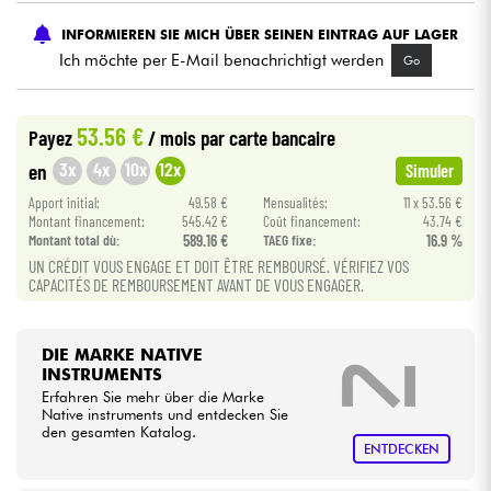
INFORMIEREN SIE MICH ÜBER SEINEN EINTRAG AUF LAGER
Kabel & Zubehöre
Ich möchte per E-Mail benachrichtigt werden
Go
HiFi
53.56 €
Payez
/ mois
par carte bancaire
3x
4x
10x
12x
en
Simuler
Bundle
Apport initial:
49.58 €
Mensualités:
11 x 53.56 €
Sehen Sie sich unsere Marken an
Montant financement:
545.42 €
Coût financement:
43.74 €
Montant total dù:
589.16 €
TAEG fixe:
16.9 %
UN CRÉDIT VOUS ENGAGE ET DOIT ÊTRE REMBOURSÉ. VÉRIFIEZ VOS
CAPACITÉS DE REMBOURSEMENT AVANT DE VOUS ENGAGER.
DIE MARKE NATIVE
INSTRUMENTS
Erfahren Sie mehr über die Marke
Native instruments und entdecken Sie
den gesamten Katalog.
ENTDECKEN