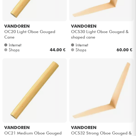
Kopfhörer
Mikros
VANDOREN
VANDOREN
OC20 Light Oboe Gouged
OCS30 Light Oboe Gouged &
Cane
shaped cane
DJ
Internet
Internet
Shops
44.00 €
Shops
60.00 €
Live-Sound
Licht
Drums
Blasinstrumente
Violinen & Quartett
VANDOREN
VANDOREN
OC21 Medium Oboe Gouged
OCS32 Strong Oboe Gouged &
Kinder