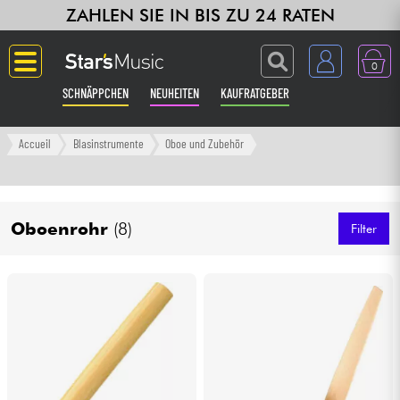
ZAHLEN SIE IN BIS ZU 24 RATEN
0
SCHNÄPPCHEN
NEUHEITEN
KAUFRATGEBER
Langue
Accueil
Blasinstrumente
Oboe und Zubehör
Gitarre & Bass
Oboenrohr
(8)
Verstärker & Effekte
Filter
Klaviere & Piano
Synths & samplers
Studio