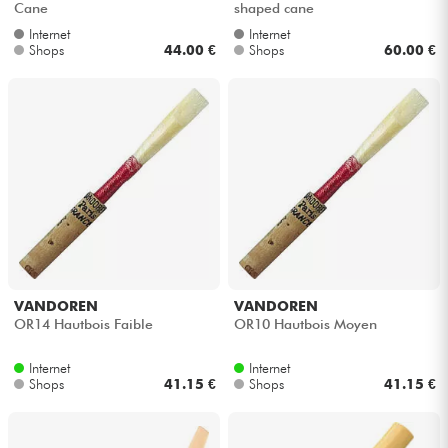
Cane
shaped cane
Internet
Internet
Kabel & Zubehöre
Shops
44.00 €
Shops
60.00 €
HiFi
Bundle
Sehen Sie sich unsere Marken an
VANDOREN
VANDOREN
OR14 Hautbois Faible
OR10 Hautbois Moyen
Internet
Internet
Shops
41.15 €
Shops
41.15 €