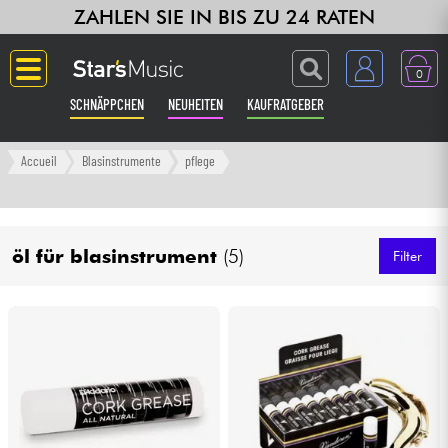
ZAHLEN SIE IN BIS ZU 24 RATEN
0
SCHNÄPPCHEN
NEUHEITEN
KAUFRATGEBER
Langue
Accueil
Blasinstrumente
pflege
Gitarre & Bass
öl für blasinstrument
(5)
Verstärker & Effekte
Filter
Klaviere & Piano
Synths & samplers
Studio