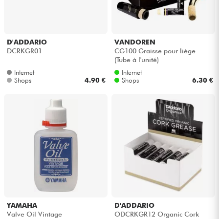
Kopfhörer
Mikros
D'ADDARIO
VANDOREN
DCRKGR01
CG100 Graisse pour liège
(Tube à l'unité)
DJ
Internet
Internet
Shops
4.90 €
Shops
6.30 €
Live-Sound
Licht
Drums
Blasinstrumente
Violinen & Quartett
YAMAHA
D'ADDARIO
Valve Oil Vintage
ODCRKGR12 Organic Cork
Kinder