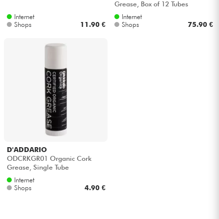
Grease, Box of 12 Tubes
Internet
Internet
Kabel & Zubehöre
Shops
11.90 €
Shops
75.90 €
HiFi
Bundle
Sehen Sie sich unsere Marken an
D'ADDARIO
ODCRKGR01 Organic Cork
Grease, Single Tube
Internet
Shops
4.90 €