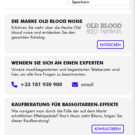
Speichern
•
Star
'
S
Music
TOULOUSE
Kabel & Zubehöre
DIE MARKE OLD BLOOD NOISE
Erfahren Sie mehr über die Marke Old
HiFi
blood noise und entdecken Sie den
gesamten Katalog.
ENTDECKEN
Bundle
Sehen Sie sich unsere Marken an
WENDEN SIE SICH AN EINEN EXPERTEN
Unsere musikbegeisterten und begeisterten Teleberater sind
hier, um alle Ihre Fragen zu beantworten.
+33 181 930 900
email
KAUFBERATUNG FÜR BASSGITARREN-EFFEKTE
Wie navigiert man durch die Fülle der auf dem Markt
erhältlichen Effektpedale? Star's Music zieht Bilanz, folgen Sie
dieser Kaufberatung!
KONSULTIEREN