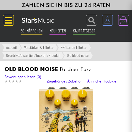
ZAHLEN SIE IN BIS ZU 24 RATEN
0
SCHNÄPPCHEN
NEUHEITEN
KAUFRATGEBER
Langue
Accueil
Verstärker & Effekte
E-Gitarren Effekte
Overdrive/distortion/fuzz effektpedal
Old blood noise
Gitarre & Bass
OLD BLOOD NOISE
Pardner Fuzz
Verstärker & Effekte
Bewertungen lesen (0)
★
★
★
★
★
★
★
★
★
★
Zugehöriges Zubehör
Ähnliche Produkte
Klaviere & Piano
Synths & samplers
Studio