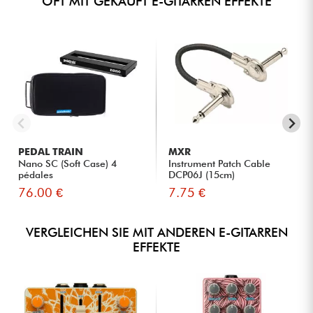
OFT MIT GEKAUFT E-GITARREN EFFEKTE
PEDAL TRAIN
MXR
Nano SC (Soft Case) 4
Instrument Patch Cable
pédales
DCP06J (15cm)
76.00 €
7.75 €
VERGLEICHEN SIE MIT ANDEREN E-GITARREN
EFFEKTE