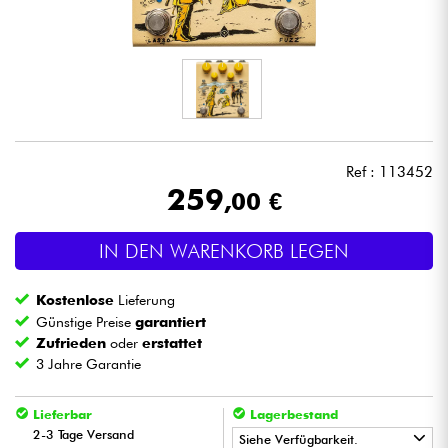
Kopfhörer
Mikros
DJ
Ref : 113452
Live-Sound
259
,00 €
Licht
IN DEN WARENKORB LEGEN
Drums
Kostenlose
Lieferung
Günstige Preise
garantiert
Blasinstrumente
Zufrieden
oder
erstattet
3 Jahre Garantie
Violinen & Quartett
Lieferbar
Lagerbestand
2-3 Tage Versand
Siehe Verfügbarkeit.
Kinder