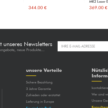
MK2 Laser E
344.00 €
369.00 €
t unseres Newsletters
 Angebote, neue Produkte...
unsere Vorteile
Nützli
Inform
Sichere Bezahlung
kontaktier
3 Jahre Garantie
Wer sind wi
Zufrieden oder erstattet
Unsere Ges
Lieferung in Europe
Konsultier