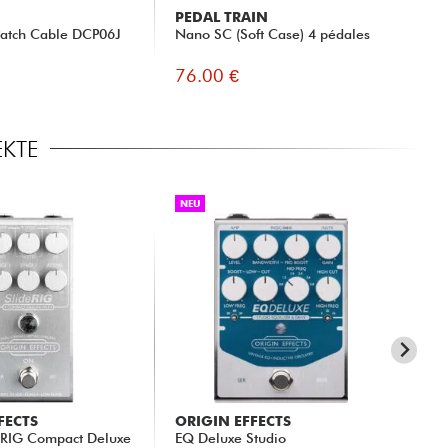
PEDAL TRAIN
Patch Cable DCP06J
Nano SC (Soft Case) 4 pédales
76.00 €
EKTE
NEU
FECTS
ORIGIN EFFECTS
JI
eRIG Compact Deluxe
EQ Deluxe Studio
Eri