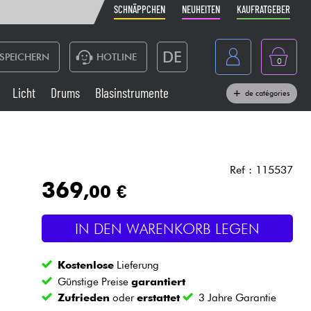
SCHNÄPPCHEN
NEUHEITEN
KAUFRATGEBER
DE
SPEICHERN
HOTLINE
0
France
Licht
Drums
Blasinstrumente
de catégories
Belgique
Klaviere & Piano
België
Kopfhörer
España
Ref : 115537
369
,00 €
Nederland
Live-Sound
English
IN DEN WARENKORB LEGEN
Blasinstrumente
Kostenlose
Lieferung
Kabel & Zubehöre
Günstige Preise
garantiert
Zufrieden
oder
erstattet
3 Jahre Garantie