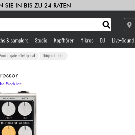
 SIE IN BIS ZU 24 RATEN
ths & samplers
Studio
Kopfhörer
Mikros
DJ
Live-Sound
Verstärker & Effekte
noise gate effektpedal
Origin effects
Studio
ressor
che Produkte
DJ
Drums
Kinder