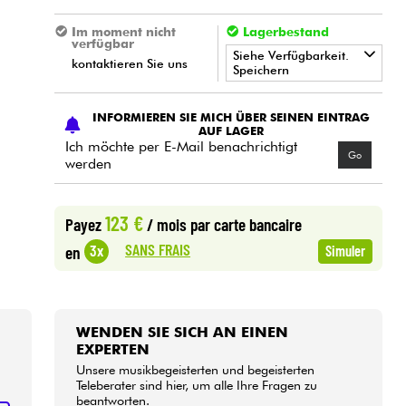
Im moment nicht
Lagerbestand
verfügbar
Siehe Verfügbarkeit.
kontaktieren Sie uns
Speichern
•
Star
'
S
Music
BRUGES
INFORMIEREN SIE MICH ÜBER SEINEN EINTRAG
AUF LAGER
Ich möchte per E-Mail benachrichtigt
Go
werden
123 €
Payez
/ mois
par carte bancaire
SANS FRAIS
3x
en
Simuler
WENDEN SIE SICH AN EINEN
EXPERTEN
Unsere musikbegeisterten und begeisterten
Teleberater sind hier, um alle Ihre Fragen zu
beantworten.