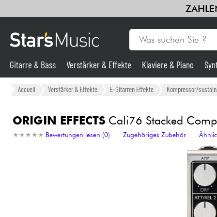
ZAHLEN
Gitarre & Bass
Verstärker & Effekte
Klaviere & Piano
Syn
Gitarre & Bass
Accueil
Verstärker & Effekte
E-Gitarren Effekte
Kompressor/sustain/
Synths & samplers
ORIGIN EFFECTS
Cali76 Stacked Comp
★
★
★
★
★
★
★
★
★
★
Bewertungen lesen (0)
Zugehöriges Zubehör
Ähnli
Mikros
Licht
Violinen & Quartett