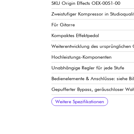
SKU Origin Effects OEX-0051-00
Zweistufiger Kompressor in Studioqualit
Für Gitarre
Kompaktes Effektpedal
Weiterentwicklung des ursprünglichen C
Hochleistungs-Komponenten
Unabhängige Regler für jede Stufe
Bedienelemente & Anschlüsse: siehe Bi
Gepufferter Bypass, geräuschloser Wah
Interne 24V-Spannung für optimale Am
Stromversorgung über optionales Netzte
Stromverbrauch 200 mA
124 × 58 × 64 mm
500 g
Weitere Spezifikationen