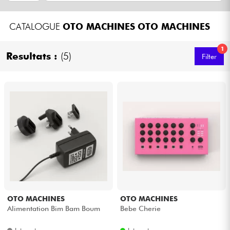
Kopfhörer
CATALOGUE
OTO MACHINES
OTO MACHINES
Mikros
1
Resultats :
(5)
Filter
DJ
Live-Sound
Licht
Drums
Blasinstrumente
OTO MACHINES
OTO MACHINES
Violinen & Quartett
Alimentation Bim Bam Boum
Bebe Cherie
Kinder