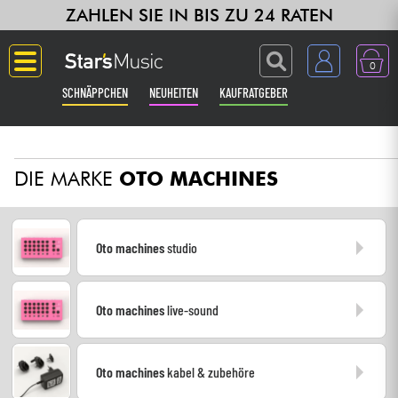
ZAHLEN SIE IN BIS ZU 24 RATEN
0
SCHNÄPPCHEN
NEUHEITEN
KAUFRATGEBER
Langue
DIE MARKE
OTO MACHINES
Gitarre & Bass
Verstärker & Effekte
Oto machines
studio
Klaviere & Piano
Oto machines
live-sound
Synths & samplers
Studio
Oto machines
kabel & zubehöre