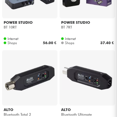
Kopfhörer
Mikros
POWER STUDIO
POWER STUDIO
BT 10RT
BT 7RT
DJ
Internet
Internet
Shops
56.00 €
Shops
37.40 €
Live-Sound
Licht
Drums
Blasinstrumente
Violinen & Quartett
ALTO
ALTO
Bluetooth Total 2
Bluetooth Ultimate
Kinder