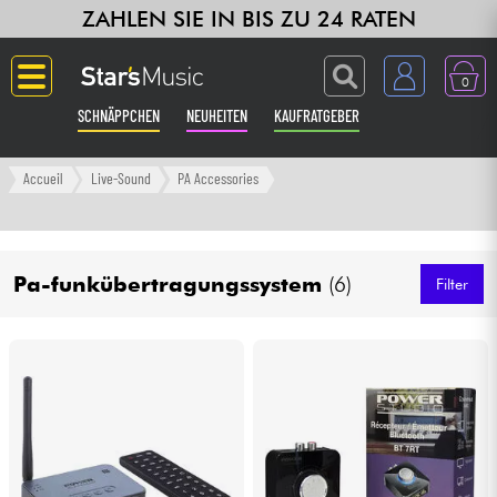
ZAHLEN SIE IN BIS ZU 24 RATEN
0
SCHNÄPPCHEN
NEUHEITEN
KAUFRATGEBER
Langue
Accueil
Live-Sound
PA Accessories
Gitarre & Bass
Pa-funkübertragungssystem
(6)
Verstärker & Effekte
Filter
Klaviere & Piano
Synths & samplers
Studio