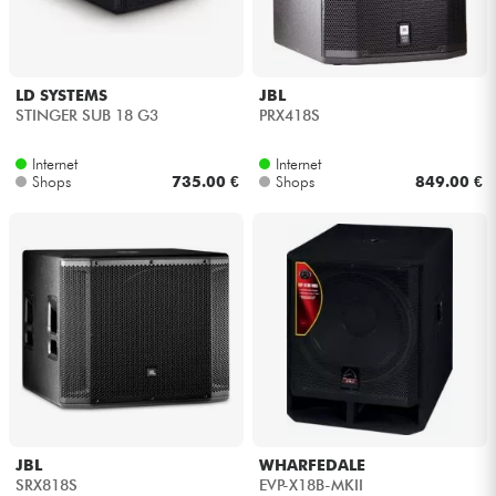
Kopfhörer
Mikros
LD SYSTEMS
JBL
STINGER SUB 18 G3
PRX418S
DJ
Internet
Internet
Shops
735.00 €
Shops
849.00 €
Live-Sound
Licht
Drums
Blasinstrumente
Violinen & Quartett
JBL
WHARFEDALE
SRX818S
EVP-X18B-MKII
Kinder