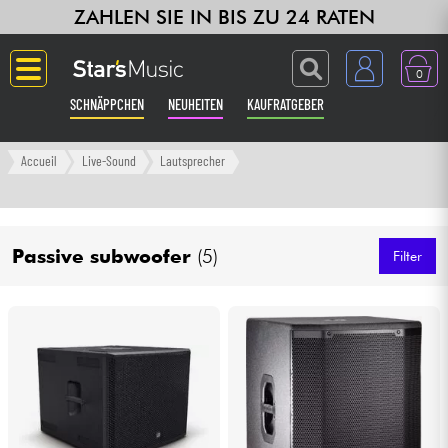
ZAHLEN SIE IN BIS ZU 24 RATEN
0
SCHNÄPPCHEN
NEUHEITEN
KAUFRATGEBER
Langue
Accueil
Live-Sound
Lautsprecher
Gitarre & Bass
Passive subwoofer
(5)
Verstärker & Effekte
Filter
Klaviere & Piano
Synths & samplers
Studio