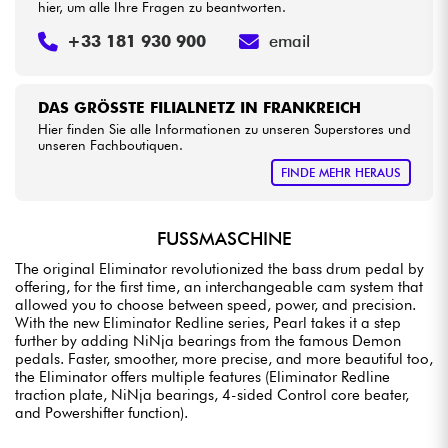
hier, um alle Ihre Fragen zu beantworten.
+33 181 930 900
email
DAS GRÖSSTE FILIALNETZ IN FRANKREICH
Hier finden Sie alle Informationen zu unseren Superstores und
unseren Fachboutiquen.
FINDE MEHR HERAUS
FUSSMASCHINE
The original Eliminator revolutionized the bass drum pedal by
offering, for the first time, an interchangeable cam system that
allowed you to choose between speed, power, and precision.
With the new Eliminator Redline series, Pearl takes it a step
further by adding NiNja bearings from the famous Demon
pedals. Faster, smoother, more precise, and more beautiful too,
the Eliminator offers multiple features (Eliminator Redline
traction plate, NiNja bearings, 4-sided Control core beater,
and Powershifter function).