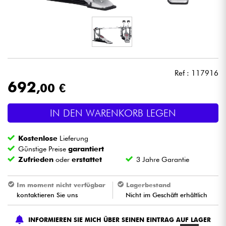
Kopfhörer
Mikros
DJ
Ref : 117916
692
,00 €
Live-Sound
IN DEN WARENKORB LEGEN
Licht
Kostenlose
Lieferung
Drums
Günstige Preise
garantiert
Zufrieden
oder
erstattet
3 Jahre Garantie
Blasinstrumente
Im moment nicht verfügbar
Lagerbestand
kontaktieren Sie uns
Nicht im Geschäft erhältlich
Violinen & Quartett
INFORMIEREN SIE MICH ÜBER SEINEN EINTRAG AUF LAGER
Kinder