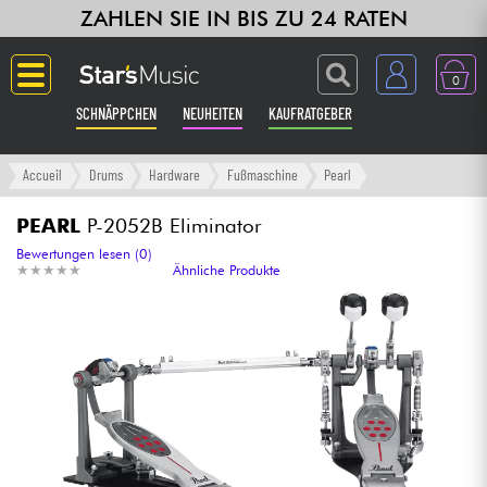
ZAHLEN SIE IN BIS ZU 24 RATEN
0
SCHNÄPPCHEN
NEUHEITEN
KAUFRATGEBER
Langue
Accueil
Drums
Hardware
Fußmaschine
Pearl
Gitarre & Bass
PEARL
P-2052B Eliminator
Bewertungen lesen (0)
★
★
★
★
★
★
★
★
★
★
Ähnliche Produkte
Verstärker & Effekte
Klaviere & Piano
Synths & samplers
Studio