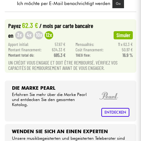
Ich möchte per E-Mail benachrichtigt werden
Go
Kabel & Zubehöre
62.3 €
Payez
/ mois
par carte bancaire
HiFi
3x
4x
10x
12x
en
Simuler
Apport initial:
57.67 €
Mensualités:
11 x 62.3 €
Bundle
Montant financement:
634.33 €
Coût financement:
50.97 €
Montant total dù:
685.3 €
TAEG fixe:
16.9 %
UN CRÉDIT VOUS ENGAGE ET DOIT ÊTRE REMBOURSÉ. VÉRIFIEZ VOS
Sehen Sie sich unsere Marken an
CAPACITÉS DE REMBOURSEMENT AVANT DE VOUS ENGAGER.
DIE MARKE PEARL
Erfahren Sie mehr über die Marke Pearl
und entdecken Sie den gesamten
Katalog.
ENTDECKEN
WENDEN SIE SICH AN EINEN EXPERTEN
Unsere musikbegeisterten und begeisterten Teleberater sind