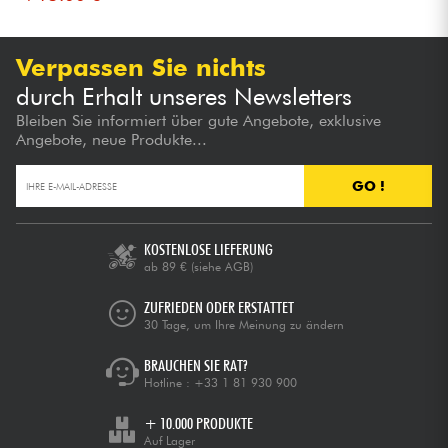
Verpassen Sie nichts
durch Erhalt unseres Newsletters
Bleiben Sie informiert über gute Angebote, exklusive
Angebote, neue Produkte...
GO !
KOSTENLOSE LIEFERUNG
ab 89 €
(siehe AGB)
ZUFRIEDEN ODER ERSTATTET
30 Tage, um Ihre Meinung zu ändern
BRAUCHEN SIE RAT?
Hotline :
+33 1 81 930 900
+ 10.000 PRODUKTE
Auf Lager