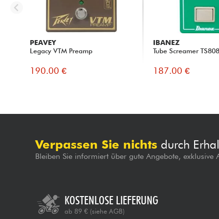
PEAVEY
IBANEZ
Legacy VTM Preamp
Tube Screamer TS80
190.00 €
187.00 €
Verpassen Sie nichts
durch Erhal
Bleiben Sie informiert über gute Angebote, exklusive
KOSTENLOSE LIEFERUNG
ab 89 €
(siehe AGB)