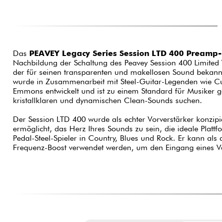
Das
PEAVEY Legacy Series Session LTD 400 Preamp
Nachbildung der Schaltung des Peavey Session 400 Limited
der für seinen transparenten und makellosen Sound bekannt 
wurde in Zusammenarbeit mit Steel-Guitar-Legenden wie C
Emmons entwickelt und ist zu einem Standard für Musiker g
kristallklaren und dynamischen Clean-Sounds suchen.
Der Session LTD 400 wurde als echter Vorverstärker konzipie
echten Verstärkers verleiht. Diese Eigenschaft ist besonders für Musik
ermöglicht, das Herz Ihres Sounds zu sein, die ideale Plattf
gerne den Klang modulieren, indem sie mit ihrer S
Pedal-Steel-Spieler in Country, Blues und Rock. Er kann als a
Frequenz-Boost verwendet werden, um den Eingang eines Ver