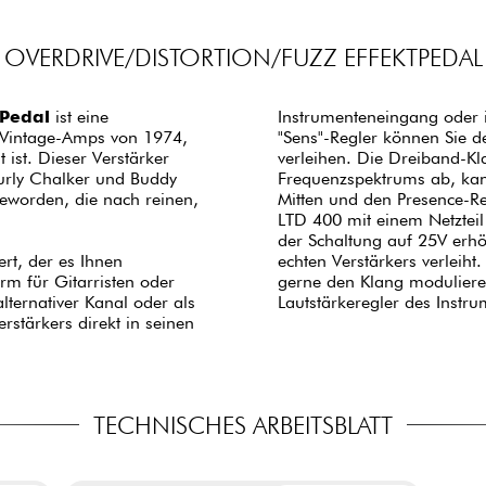
OVERDRIVE/DISTORTION/FUZZ EFFEKTPEDAL
-Pedal
ist eine
Instrumenteneingang oder i
 Vintage-Amps von 1974,
"Sens"-Regler können Sie d
ist. Dieser Verstärker
verleihen. Die Dreiband-Kl
urly Chalker und Buddy
Frequenzspektrums ab, kann
eworden, die nach reinen,
Mitten und den Presence-Re
LTD 400 mit einem Netzteil
der Schaltung auf 25V erh
rt, der es Ihnen
er interessant, die
orm für Gitarristen oder
pieldynamik und dem
lternativer Kanal oder als
Lautstärkeregler des Instru
stärkers direkt in seinen
TECHNISCHES ARBEITSBLATT