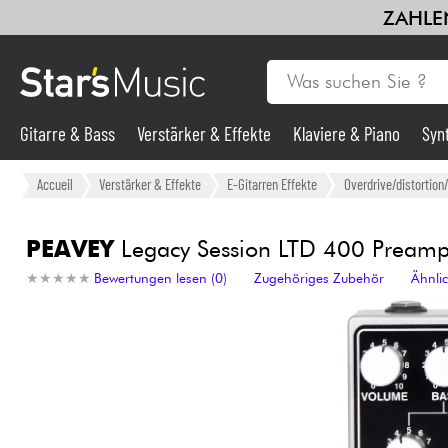
ZAHLEN
Gitarre & Bass
Verstärker & Effekte
Klaviere & Piano
Syn
Gitarre & Bass
Accueil
Verstärker & Effekte
E-Gitarren Effekte
Overdrive/distortion
Synths & samplers
PEAVEY
Legacy Session LTD 400 Pream
★
★
★
★
★
★
★
★
★
★
Bewertungen lesen (0)
Zugehöriges Zubehör
Ähnli
Mikros
Licht
Violinen & Quartett