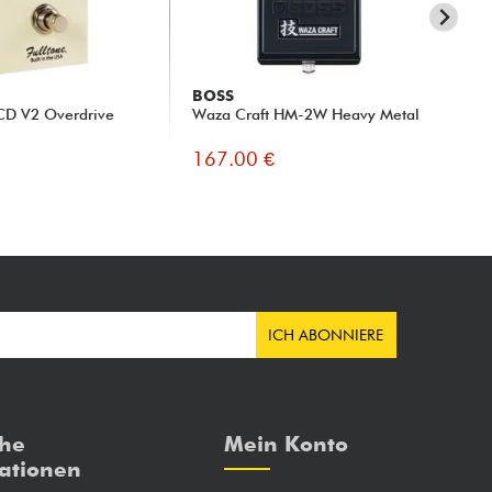
BOSS
FE
CD V2 Overdrive
Waza Craft HM-2W Heavy Metal
God
167.00 €
16
ICH ABONNIERE
che
Mein Konto
ationen