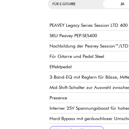
JA
FÜR E-GITARRE
PEAVEY Legacy Series Session LTD 40
SKU Peavey PEP-SES400
Nachbildung der Peavey Session™/LTD 4
Für Gitarre und Pedal Steel
Effektpedal
3-Band-EQ mit Reglern für Bässe, Mit
Mid-Shift-Schalter zur Auswahl zwische
Presence
Interner 25V Spannungsboost für hoh
Hard Bypass mit geräuschloser Umsch
Bedienelemente: siehe Abbildungen
Anschlüsse: siehe Bilder
Chassis aus Metall
Funktioniert mit 9v-Batterie oder opt
92 x 122 x 57 mm
0.4 kg
Englisches Handbuch :