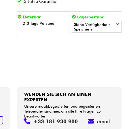
3 Jahre Garantie
Lieferbar
Lagerbestand
2-3 Tage Versand
Siehe Verfügbarkeit.
Speichern
•
LA PÉDALE BY
Star
'
S
Music
WENDEN SIE SICH AN EINEN
EXPERTEN
Unsere musikbegeisterten und begeisterten
Teleberater sind hier, um alle Ihre Fragen zu
beantworten.
N
+33 181 930 900
email