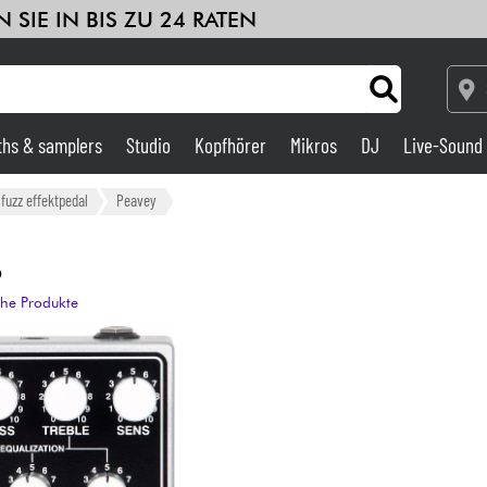
 SIE IN BIS ZU 24 RATEN
ths & samplers
Studio
Kopfhörer
Mikros
DJ
Live-Sound
Verstärker & Effekte
/fuzz effektpedal
Peavey
Studio
p
che Produkte
DJ
Drums
Kinder