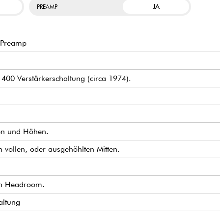
JA
PREAMP
0 Preamp
00 Verstärkerschaltung (circa 1974).
ten und Höhen.
n vollen, oder ausgehöhlten Mitten.
en Headroom.
altung
ionalem 9VDC-Adapter (cons. 50 mA).