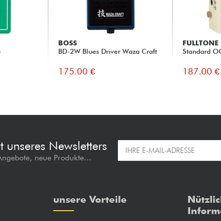
BOSS
FULLTONE
8
BD-2W Blues Driver Waza Craft
Standard O
175.00 €
187.00 €
t unseres Newsletters
 Angebote, neue Produkte...
unsere Vorteile
Nützli
Inform