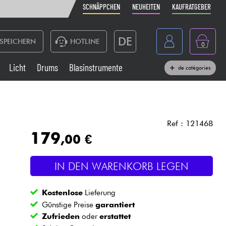
SCHNÄPPCHEN
NEUHEITEN
KAUFRATGEBER
DE
SPEICHERN
HOTLINE
0
France
Licht
Drums
Blasinstrumente
de catégories
Belgique
Klaviere & Piano
België
Kopfhörer
España
Ref : 121468
179
,00 €
Nederland
Live-Sound
English
IN DEN WARENKORB LEGEN
Blasinstrumente
Kostenlose
Lieferung
Kabel & Zubehöre
Günstige Preise
garantiert
Zufrieden
oder
erstattet