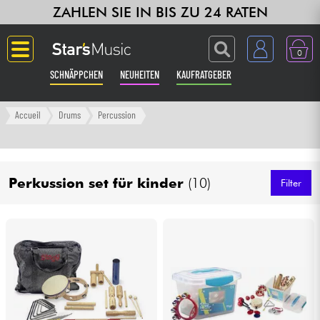
ZAHLEN SIE IN BIS ZU 24 RATEN
0
SCHNÄPPCHEN
NEUHEITEN
KAUFRATGEBER
Langue
Accueil
Drums
Percussion
Gitarre & Bass
Perkussion set für kinder
(10)
Verstärker & Effekte
Filter
Klaviere & Piano
Synths & samplers
Studio