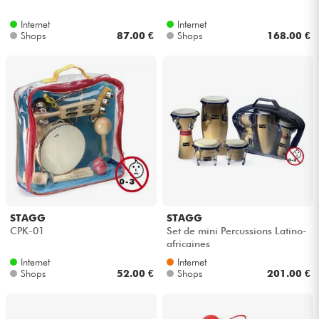
Internet
Internet
Kabel & Zubehöre
Shops
87.00 €
Shops
168.00 €
HiFi
Bundle
Sehen Sie sich unsere Marken an
STAGG
STAGG
CPK-01
Set de mini Percussions Latino-
africaines
Internet
Internet
Shops
52.00 €
Shops
201.00 €