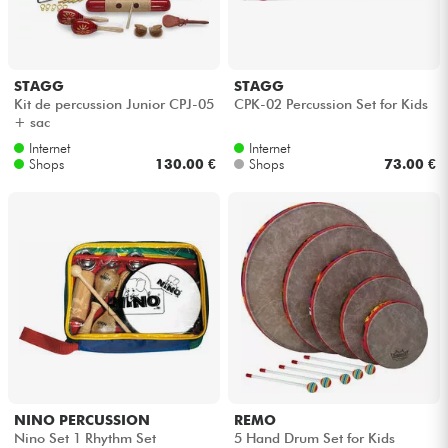
Kopfhörer
Mikros
STAGG
STAGG
Kit de percussion Junior CPJ-05
CPK-02 Percussion Set for Kids
+ sac
DJ
Internet
Internet
Shops
130.00 €
Shops
73.00 €
Live-Sound
Licht
Drums
Blasinstrumente
Violinen & Quartett
NINO PERCUSSION
REMO
Nino Set 1 Rhythm Set
5 Hand Drum Set for Kids
Kinder