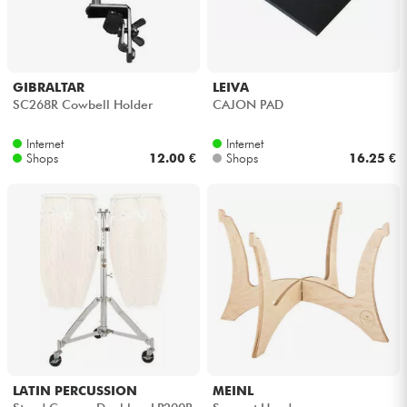
Kopfhörer
Mikros
GIBRALTAR
LEIVA
SC268R Cowbell Holder
CAJON PAD
DJ
Internet
Internet
Shops
12.00 €
Shops
16.25 €
Live-Sound
Licht
Drums
Blasinstrumente
Violinen & Quartett
LATIN PERCUSSION
MEINL
Kinder