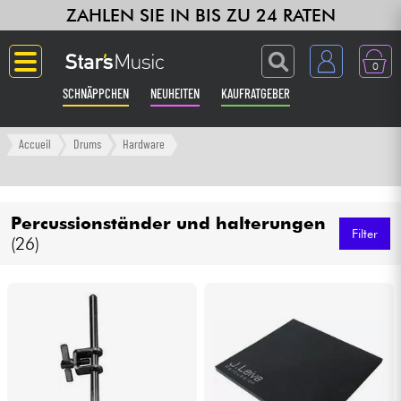
ZAHLEN SIE IN BIS ZU 24 RATEN
0
SCHNÄPPCHEN
NEUHEITEN
KAUFRATGEBER
Langue
Accueil
Drums
Hardware
Gitarre & Bass
Percussionständer und halterungen
Verstärker & Effekte
Filter
(26)
Klaviere & Piano
Synths & samplers
Studio