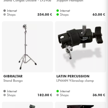
Stand Congas Double - LP290B
Support Handpan
Internet
Internet
Kabel & Zubehöre
Shops
354.00 €
Shops
63.00 €
HiFi
Bundle
Sehen Sie sich unsere Marken an
GIBRALTAR
LATIN PERCUSSION
Stand Bongo
LP444N Vibraslap clamp
Internet
Internet
Shops
182.00 €
Shops
36.90 €