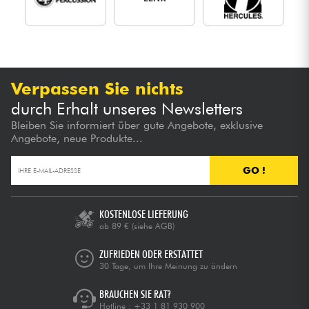
Verpassen Sie nichts
durch Erhalt unseres Newsletters
Bleiben Sie informiert über gute Angebote, exklusive
Angebote, neue Produkte...
GO !
KOSTENLOSE LIEFERUNG
ab 89 €
(siehe AGB)
ZUFRIEDEN ODER ERSTATTET
30 Tage, um Ihre Meinung zu ändern
BRAUCHEN SIE RAT?
Hotline :
+33 1 81 930 900