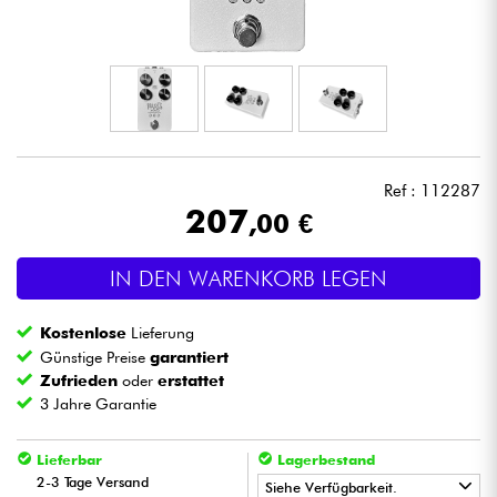
Kopfhörer
Mikros
DJ
Ref : 112287
Live-Sound
207
,00 €
Licht
IN DEN WARENKORB LEGEN
Drums
Kostenlose
Lieferung
Günstige Preise
garantiert
Blasinstrumente
Zufrieden
oder
erstattet
3 Jahre Garantie
Violinen & Quartett
Lieferbar
Lagerbestand
2-3 Tage Versand
Siehe Verfügbarkeit.
Kinder