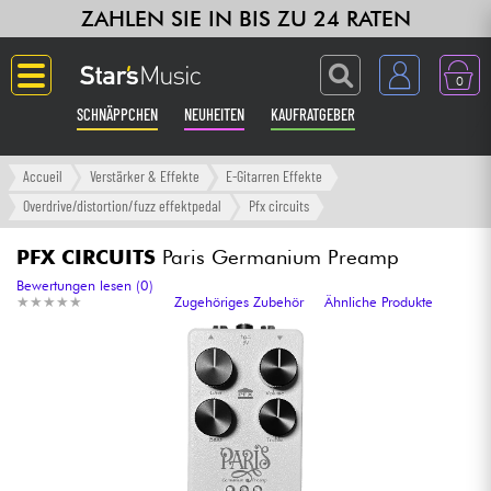
ZAHLEN SIE IN BIS ZU 24 RATEN
0
SCHNÄPPCHEN
NEUHEITEN
KAUFRATGEBER
Langue
Accueil
Verstärker & Effekte
E-Gitarren Effekte
Overdrive/distortion/fuzz effektpedal
Pfx circuits
Gitarre & Bass
PFX CIRCUITS
Paris Germanium Preamp
Verstärker & Effekte
Bewertungen lesen (0)
★
★
★
★
★
★
★
★
★
★
Zugehöriges Zubehör
Ähnliche Produkte
Klaviere & Piano
Synths & samplers
Studio