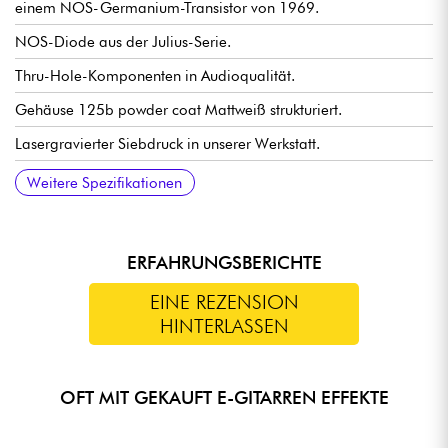
einem NOS-Germanium-Transistor von 1969.
NOS-Diode aus der Julius-Serie.
Thru-Hole-Komponenten in Audioqualität.
Gehäuse 125b powder coat Mattweiß strukturiert.
Lasergravierter Siebdruck in unserer Werkstatt.
Stromverbrauch: weniger als 20mA. Bevorzugen Sie ein gutes
gefilterte negative Mitte für eine optimale Erfahrung.
Größe: 12,8 cm (L) x 6,4 cm (B) x 5,8 cm (H).
Gewicht: 318 g.
Weitere Spezifikationen
9VDC-Netzteil, das nur mit einem
ERFAHRUNGSBERICHTE
EINE REZENSION
HINTERLASSEN
OFT MIT GEKAUFT E-GITARREN EFFEKTE