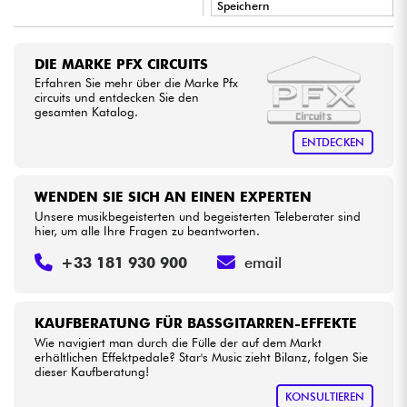
Speichern
•
LA PÉDALE BY
Star
'
S
Music
Kabel & Zubehöre
DIE MARKE PFX CIRCUITS
Erfahren Sie mehr über die Marke Pfx
HiFi
circuits und entdecken Sie den
gesamten Katalog.
Bundle
ENTDECKEN
Sehen Sie sich unsere Marken an
WENDEN SIE SICH AN EINEN EXPERTEN
Unsere musikbegeisterten und begeisterten Teleberater sind
hier, um alle Ihre Fragen zu beantworten.
+33 181 930 900
email
KAUFBERATUNG FÜR BASSGITARREN-EFFEKTE
Wie navigiert man durch die Fülle der auf dem Markt
erhältlichen Effektpedale? Star's Music zieht Bilanz, folgen Sie
dieser Kaufberatung!
KONSULTIEREN