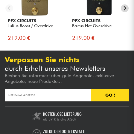
PFX CIRCUITS
PFX CIRCUITS
Julius Boost / Overdrive
Brutus Hot Overdrive
219.00 €
219.00 €
Verpassen Sie nichts
durch Erhalt unseres Newsletters
Bleiben Sie informiert über gute Angebote, exklusive
Angebote, neue Produkte...
GO !
KOSTENLOSE LIEFERUNG
ab 89 €
(siehe AGB)
ZUFRIEDEN ODER ERSTATTET