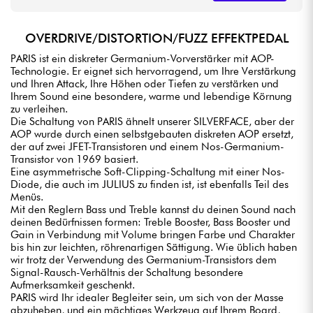
OVERDRIVE/DISTORTION/FUZZ EFFEKTPEDAL
PARIS ist ein diskreter Germanium-Vorverstärker mit AOP-
Technologie. Er eignet sich hervorragend, um Ihre Verstärkung
und Ihren Attack, Ihre Höhen oder Tiefen zu verstärken und
Ihrem Sound eine besondere, warme und lebendige Körnung
zu verleihen.
Die Schaltung von PARIS ähnelt unserer SILVERFACE, aber der
AOP wurde durch einen selbstgebauten diskreten AOP ersetzt,
der auf zwei JFET-Transistoren und einem Nos-Germanium-
Transistor von 1969 basiert.
Eine asymmetrische Soft-Clipping-Schaltung mit einer Nos-
Diode, die auch im JULIUS zu finden ist, ist ebenfalls Teil des
Menüs.
Mit den Reglern Bass und Treble kannst du deinen Sound nach
deinen Bedürfnissen formen: Treble Booster, Bass Booster und
Gain in Verbindung mit Volume bringen Farbe und Charakter
bis hin zur leichten, röhrenartigen Sättigung. Wie üblich haben
wir trotz der Verwendung des Germanium-Transistors dem
Signal-Rausch-Verhältnis der Schaltung besondere
Aufmerksamkeit geschenkt.
PARIS wird Ihr idealer Begleiter sein, um sich von der Masse
abzuheben, und ein mächtiges Werkzeug auf Ihrem Board,