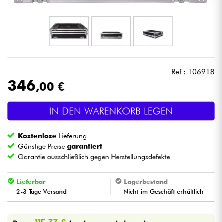
Kopfhörer
Mikros
DJ
Ref : 106918
346
,00 €
Live-Sound
IN DEN WARENKORB LEGEN
Licht
Kostenlose
Lieferung
Drums
Günstige Preise
garantiert
Garantie ausschließlich gegen Herstellungsdefekte
Blasinstrumente
Lieferbar
Lagerbestand
2-3 Tage Versand
Nicht im Geschäft erhältlich
Violinen & Quartett
Kinder