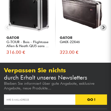
GATOR
GATOR
G-TOUR - Bois - Flightcase
GMIX-22X46
Allen & Heath QU5 sans ...
316.00 €
323.00 €
Verpassen Sie nichts
durch Erhalt unseres Newsletters
Bleiben Sie informiert über gute Angebote, exklusive
Angebote, neue Produkte...
GO !