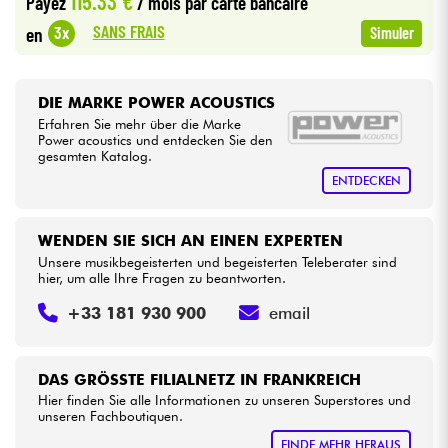
115.33 €
Payez
/ mois
par carte bancaire
SANS FRAIS
3x
en
Simuler
Kabel & Zubehöre
HiFi
DIE MARKE POWER ACOUSTICS
Erfahren Sie mehr über die Marke
Power acoustics und entdecken Sie den
Bundle
gesamten Katalog.
ENTDECKEN
Sehen Sie sich unsere Marken an
WENDEN SIE SICH AN EINEN EXPERTEN
Unsere musikbegeisterten und begeisterten Teleberater sind
hier, um alle Ihre Fragen zu beantworten.
+33 181 930 900
email
DAS GRÖSSTE FILIALNETZ IN FRANKREICH
Hier finden Sie alle Informationen zu unseren Superstores und
unseren Fachboutiquen.
FINDE MEHR HERAUS