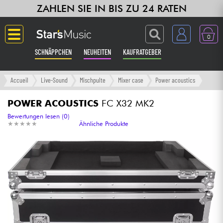
ZAHLEN SIE IN BIS ZU 24 RATEN
0
SCHNÄPPCHEN
NEUHEITEN
KAUFRATGEBER
Langue
Accueil
Live-Sound
Mischpulte
Mixer case
Power acoustics
Gitarre & Bass
POWER ACOUSTICS
FC X32 MK2
Bewertungen lesen (0)
★
★
★
★
★
★
★
★
★
★
Ähnliche Produkte
Verstärker & Effekte
Klaviere & Piano
Synths & samplers
Studio