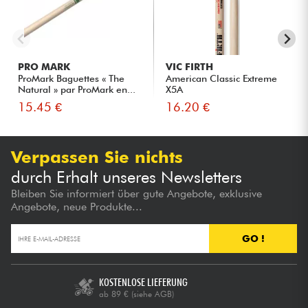
PRO MARK
VIC FIRTH
ProMark Baguettes « The
American Classic Extreme
Natural » par ProMark en...
X5A
15.45 €
16.20 €
Verpassen Sie nichts
durch Erhalt unseres Newsletters
Bleiben Sie informiert über gute Angebote, exklusive
Angebote, neue Produkte...
GO !
KOSTENLOSE LIEFERUNG
ab 89 €
(siehe AGB)