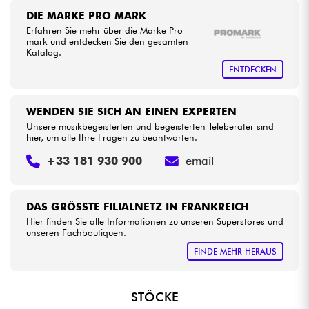
•
Star
'
S
Music
BRUXELLES
DIE MARKE PRO MARK
Erfahren Sie mehr über die Marke Pro
Kabel & Zubehöre
mark und entdecken Sie den gesamten
Katalog.
HiFi
ENTDECKEN
Bundle
WENDEN SIE SICH AN EINEN EXPERTEN
Unsere musikbegeisterten und begeisterten Teleberater sind
hier, um alle Ihre Fragen zu beantworten.
Sehen Sie sich unsere Marken an
+33 181 930 900
email
DAS GRÖSSTE FILIALNETZ IN FRANKREICH
Hier finden Sie alle Informationen zu unseren Superstores und
unseren Fachboutiquen.
FINDE MEHR HERAUS
STÖCKE