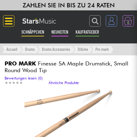
ZAHLEN SIE IN BIS ZU 24 RATEN
0
SCHNÄPPCHEN
NEUHEITEN
KAUFRATGEBER
Langue
Accueil
Drums
Drums Accessories
Stöcke
Pro mark
Gitarre & Bass
PRO MARK
Finesse 5A Maple Drumstick, Small
Round Wood Tip
Verstärker & Effekte
Bewertungen lesen (0)
★
★
★
★
★
★
★
★
★
★
Ähnliche Produkte
Klaviere & Piano
Synths & samplers
Studio