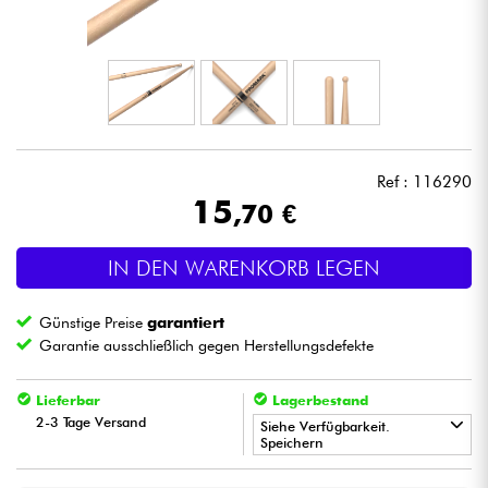
Kopfhörer
Mikros
DJ
Ref : 116290
Live-Sound
15
,70 €
Licht
IN DEN WARENKORB LEGEN
Drums
Günstige Preise
garantiert
Garantie ausschließlich gegen Herstellungsdefekte
Blasinstrumente
Lieferbar
Lagerbestand
2-3 Tage Versand
Violinen & Quartett
Siehe Verfügbarkeit.
Speichern
Kinder