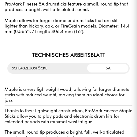
ProMark Finesse 5A drumsticks feature a small, round tip that
produces a bright, well-articulated sound.
Maple allows for larger diameter drumsticks that are still
lighter than hickory, oak, or FireGrain models. Diameter: 14.4
mm (0.565"). / Length: 406.4 mm (16").
TECHNISCHES ARBEITSBLATT
5A
SCHLAGZEUGSTÖCKE
Maple is a very lightweight wood, allowing for larger diameter
sticks with reduced weight, making them an ideal choice for
jazz.
Thanks to their lightweight construction, ProMark Finesse Maple
Sticks allow you to play pads and electronic drum kits for
extended periods with minimal wrist fatigue.
The small, round tip produces a bright, full, well-articulated