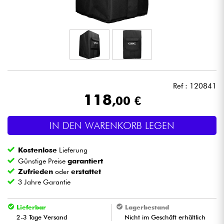
Kopfhörer
Mikros
DJ
Ref : 120841
Live-Sound
118
,00 €
Licht
IN DEN WARENKORB LEGEN
Drums
Kostenlose
Lieferung
Günstige Preise
garantiert
Blasinstrumente
Zufrieden
oder
erstattet
3 Jahre Garantie
Violinen & Quartett
Lieferbar
Lagerbestand
2-3 Tage Versand
Nicht im Geschäft erhältlich
Kinder