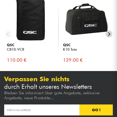
QSC
QSC
CB10-VCR
K10 Tote
110.00 €
129.00 €
Verpassen Sie nichts
durch Erhalt unseres Newsletters
Bleiben Sie informiert über gute Angebote, exklusive
Angebote, neue Produkte...
GO !