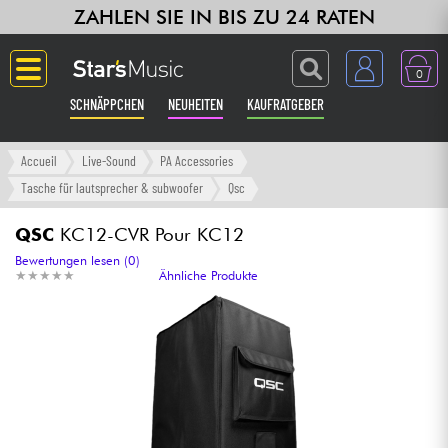
ZAHLEN SIE IN BIS ZU 24 RATEN
0
SCHNÄPPCHEN
NEUHEITEN
KAUFRATGEBER
Langue
Accueil
Live-Sound
PA Accessories
Tasche für lautsprecher & subwoofer
Qsc
Gitarre & Bass
QSC
KC12-CVR Pour KC12
Verstärker & Effekte
Bewertungen lesen (0)
★
★
★
★
★
★
★
★
★
★
Ähnliche Produkte
Klaviere & Piano
Synths & samplers
Studio