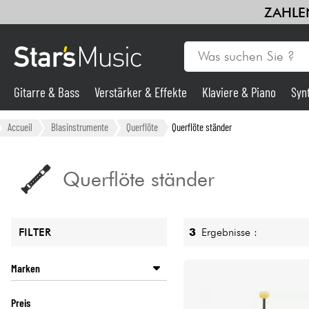
ZAHLEN
Gitarre & Bass
Verstärker & Effekte
Klaviere & Piano
Syn
Gitarre & Bass
Accueil
Blasinstrumente
Querflöte
Querflöte ständer
Synths & samplers
Querflöte ständer
Mikros
3
Ergebnisse :
FILTER
Licht
Marken
Violinen & Quartett
HERCULES STANDS
Preis
K&M