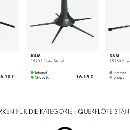
Bundle
Sehen Sie sich unsere Marken an
K&M
K&M
15232 Flute Stand
15260 Stand
Internet
Internet
6.10 €
16.15 €
Shops
Shops
[?]
KEN FÜR DIE KATEGORIE : QUERFLÖTE STÄ