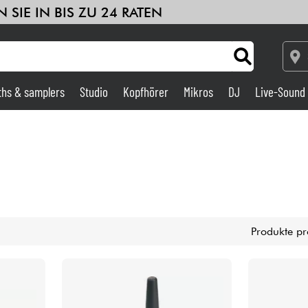
 SIE IN BIS ZU 24 RATEN
ths & samplers
Studio
Kopfhörer
Mikros
DJ
Live-Sound
Verstärker & Effekte
Studio
DJ
Produkte pr
Drums
Kinder