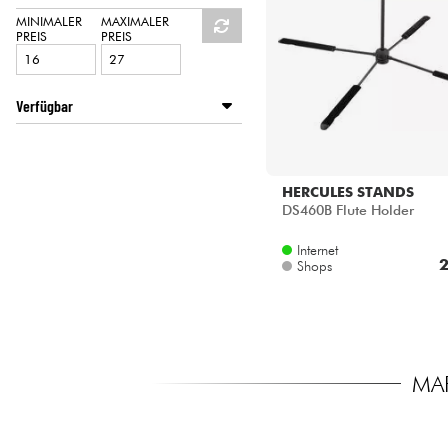
HiFi
MINIMALER
MAXIMALER
PREIS
PREIS
Verfügbar
Disponible en ligne
Star's Music Bordeaux
Star's Music Toulouse
HERCULES STANDS
DS460B Flute Holder
Internet
2
Shops
MAR