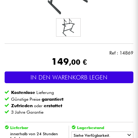
Kopfhörer
Mikros
DJ
Ref : 14869
Live-Sound
149
,00 €
Licht
IN DEN WARENKORB LEGEN
Drums
Kostenlose
Lieferung
Günstige Preise
garantiert
Blasinstrumente
Zufrieden
oder
erstattet
3 Jahre Garantie
Violinen & Quartett
Lieferbar
Lagerbestand
innerhalb von 24 Stunden
Siehe Verfügbarkeit.
Kinder