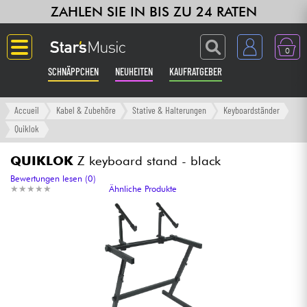
ZAHLEN SIE IN BIS ZU 24 RATEN
0
SCHNÄPPCHEN
NEUHEITEN
KAUFRATGEBER
Langue
Accueil
Kabel & Zubehöre
Stative & Halterungen
Keyboardständer
Quiklok
Gitarre & Bass
QUIKLOK
Z keyboard stand - black
Verstärker & Effekte
Bewertungen lesen (0)
★
★
★
★
★
★
★
★
★
★
Ähnliche Produkte
Klaviere & Piano
Synths & samplers
Studio