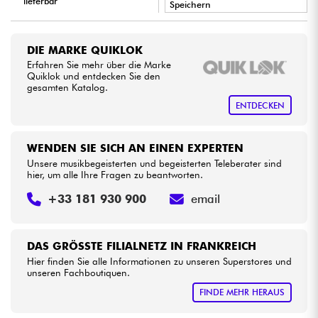
lieferbar
Speichern
•
Star
'
S
Music
BRUXELLES
Kabel & Zubehöre
DIE MARKE QUIKLOK
Erfahren Sie mehr über die Marke
HiFi
Quiklok und entdecken Sie den
gesamten Katalog.
ENTDECKEN
Bundle
Sehen Sie sich unsere Marken an
WENDEN SIE SICH AN EINEN EXPERTEN
Unsere musikbegeisterten und begeisterten Teleberater sind
hier, um alle Ihre Fragen zu beantworten.
+33 181 930 900
email
DAS GRÖSSTE FILIALNETZ IN FRANKREICH
Hier finden Sie alle Informationen zu unseren Superstores und
unseren Fachboutiquen.
FINDE MEHR HERAUS