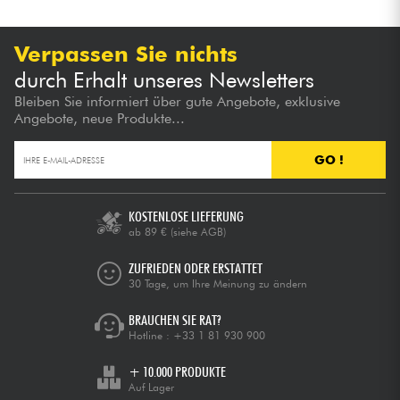
Verpassen Sie nichts
durch Erhalt unseres Newsletters
Bleiben Sie informiert über gute Angebote, exklusive
Angebote, neue Produkte...
GO !
KOSTENLOSE LIEFERUNG
ab 89 €
(siehe AGB)
ZUFRIEDEN ODER ERSTATTET
30 Tage, um Ihre Meinung zu ändern
BRAUCHEN SIE RAT?
Hotline :
+33 1 81 930 900
+ 10.000 PRODUKTE
Auf Lager