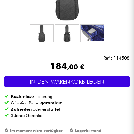
Kopfhörer
Mikros
DJ
Live-Sound
Ref : 114508
184
,00 €
Licht
IN DEN WARENKORB LEGEN
Drums
Kostenlose
Lieferung
Blasinstrumente
Günstige Preise
garantiert
Zufrieden
oder
erstattet
3 Jahre Garantie
Violinen & Quartett
Im moment nicht verfügbar
Lagerbestand
Kinder