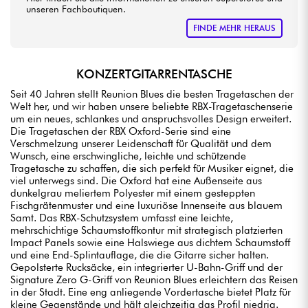
unseren Fachboutiquen.
FINDE MEHR HERAUS
KONZERTGITARRENTASCHE
Seit 40 Jahren stellt Reunion Blues die besten Tragetaschen der
Welt her, und wir haben unsere beliebte RBX-Tragetaschenserie
um ein neues, schlankes und anspruchsvolles Design erweitert.
Die Tragetaschen der RBX Oxford-Serie sind eine
Verschmelzung unserer Leidenschaft für Qualität und dem
Wunsch, eine erschwingliche, leichte und schützende
Tragetasche zu schaffen, die sich perfekt für Musiker eignet, die
viel unterwegs sind. Die Oxford hat eine Außenseite aus
dunkelgrau meliertem Polyester mit einem gesteppten
Fischgrätenmuster und eine luxuriöse Innenseite aus blauem
Samt. Das RBX-Schutzsystem umfasst eine leichte,
mehrschichtige Schaumstoffkontur mit strategisch platzierten
Impact Panels sowie eine Halswiege aus dichtem Schaumstoff
und eine End-Splintauflage, die die Gitarre sicher halten.
Gepolsterte Rucksäcke, ein integrierter U-Bahn-Griff und der
Signature Zero G-Griff von Reunion Blues erleichtern das Reisen
in der Stadt. Eine eng anliegende Vordertasche bietet Platz für
kleine Gegenstände und hält gleichzeitig das Profil niedrig.