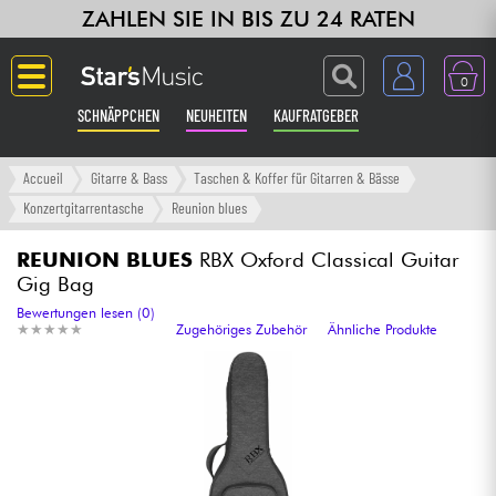
ZAHLEN SIE IN BIS ZU 24 RATEN
0
SCHNÄPPCHEN
NEUHEITEN
KAUFRATGEBER
Langue
Accueil
Gitarre & Bass
Taschen & Koffer für Gitarren & Bässe
Konzertgitarrentasche
Reunion blues
Gitarre & Bass
REUNION BLUES
RBX Oxford Classical Guitar
Gig Bag
Verstärker & Effekte
Bewertungen lesen (0)
★
★
★
★
★
★
★
★
★
★
Zugehöriges Zubehör
Ähnliche Produkte
Klaviere & Piano
Synths & samplers
Studio