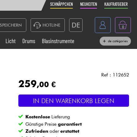
SCHNÄPPCHEN
NEUHEITEN
KAUFRATGEBER
DE
SPEICHERN
HOTLINE
0
France
Licht
Drums
Blasinstrumente
de catégories
Belgique
Klaviere & Piano
België
Kopfhörer
España
Ref : 112652
259
,00 €
Nederland
Live-Sound
English
IN DEN WARENKORB LEGEN
Blasinstrumente
Kostenlose
Lieferung
Kabel & Zubehöre
Günstige Preise
garantiert
Zufrieden
oder
erstattet