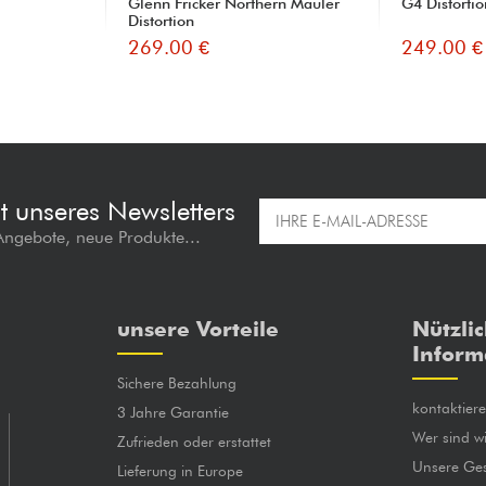
Glenn Fricker Northern Mauler
G4 Distortio
Distortion
269.00 €
249.00 €
t unseres Newsletters
 Angebote, neue Produkte...
unsere Vorteile
Nützli
Inform
Sichere Bezahlung
kontaktier
3 Jahre Garantie
Wer sind wi
Zufrieden oder erstattet
Unsere Ges
Lieferung in Europe