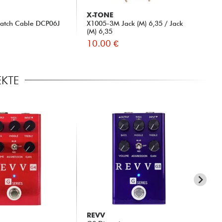
X-TONE
Patch Cable DCP06J
X1005-3M Jack (M) 6,35 / Jack
(M) 6,35
10.00 €
EKTE
REVV
RE