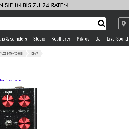
 SIE IN BIS ZU 24 RATEN
ths & samplers
Studio
Kopfhörer
Mikros
DJ
Live-Sound
Verstärker & Effekte
/fuzz effektpedal
Revv
Studio
che Produkte
DJ
Drums
Kinder