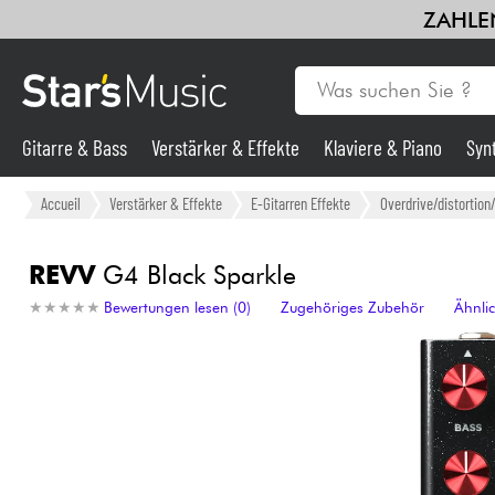
ZAHLEN
Gitarre & Bass
Verstärker & Effekte
Klaviere & Piano
Syn
Gitarre & Bass
Accueil
Verstärker & Effekte
E-Gitarren Effekte
Overdrive/distortion
Synths & samplers
REVV
G4 Black Sparkle
★
★
★
★
★
★
★
★
★
★
Bewertungen lesen (0)
Zugehöriges Zubehör
Ähnli
Mikros
Licht
Violinen & Quartett